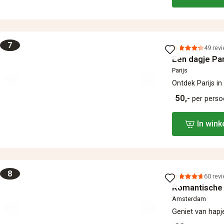
7
49 rev
Een dagje Par
Parijs
Ontdek Parijs in
50,-
per pers
In win
8
60 rev
Romantische
Amsterdam
Geniet van hapj