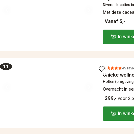
Diverse locaties i
Met deze cadeau
Vanaf 5,-
In win
11
49 rev
Unieke welln
Holten (omgeving
Overnacht in ee
299,-
voor 2 
In win