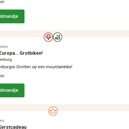
oon
kelmandje
views
Europa... Grotbiken!
kenburg
nburgse Grotten‎ op een mountainbike!
oon
kelmandje
ews
Kerstcadeau