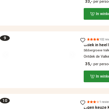
33,-
per pers
In win
9
102 re
Uniek in heel 
Sibbergroeve Val
Ontdek de Valke
35,-
per pers
In win
10
1 revi
Eigen keuze 