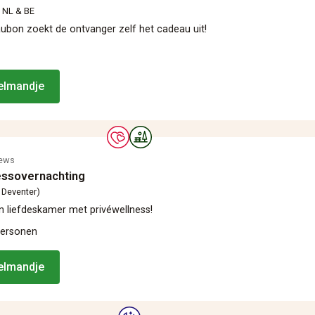
n NL & BE
bon zoekt de ontvanger zelf het cadeau uit!
kelmandje
iews
essovernachting
 Deventer)
n liefdeskamer met privéwellness!
personen
kelmandje