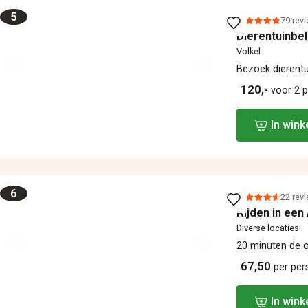
5
79 rev
Dierentuinbe
Volkel
Bezoek dierentu
120,-
voor 2 
In win
6
22 rev
Rijden in een
Diverse locaties
20 minuten de 
67,50
per pe
In win