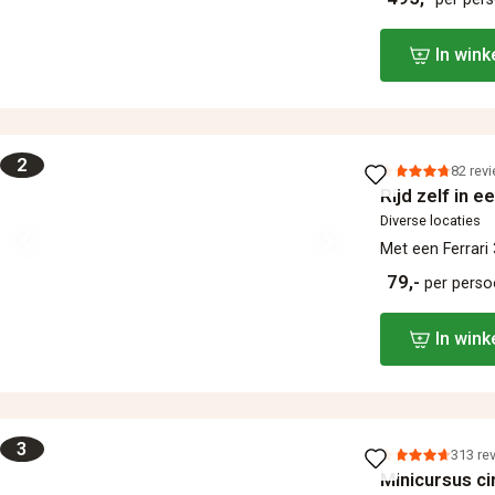
In win
2
82 rev
Rijd zelf in e
Diverse locaties
Met een Ferrar
79,-
per pers
In win
3
313 re
Minicursus ci