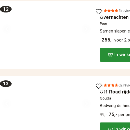
12
5 revi
Overnachten 
Peer
Samen slapen en
255,-
voor 2 
In win
13
62 rev
Off-Road rijd
Gouda
Bedwing de hind
75,-
99,-
per p
In win