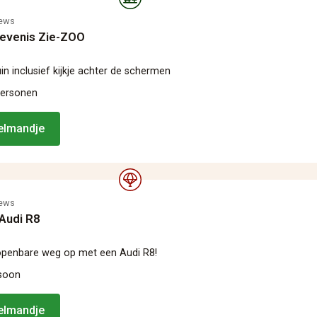
iews
levenis Zie-ZOO
in inclusief kijkje achter de schermen
personen
kelmandje
iews
 Audi R8
openbare weg op met een Audi R8!
rsoon
kelmandje