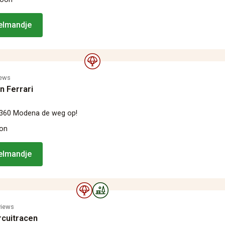
kelmandje
iews
en Ferrari
i 360 Modena de weg op!
oon
kelmandje
views
rcuitracen