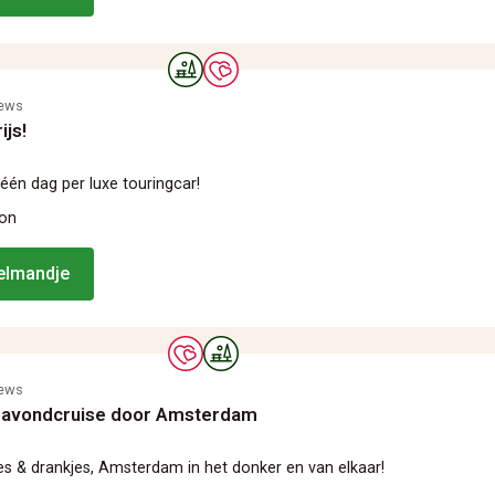
iews
ijs!
 één dag per luxe touringcar!
oon
kelmandje
iews
 avondcruise door Amsterdam
es & drankjes, Amsterdam in het donker en van elkaar!