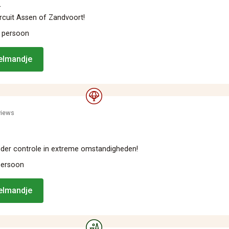
L
ircuit Assen of Zandvoort!
 persoon
kelmandje
views
der controle in extreme omstandigheden!
persoon
kelmandje