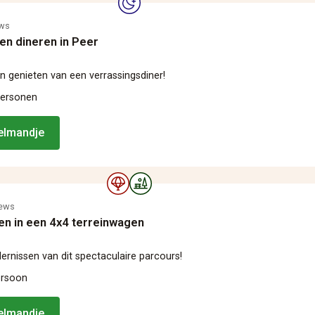
ews
en dineren in Peer
 genieten van een verrassingsdiner!
personen
kelmandje
iews
en in een 4x4 terreinwagen
ernissen van dit spectaculaire parcours!
ersoon
kelmandje