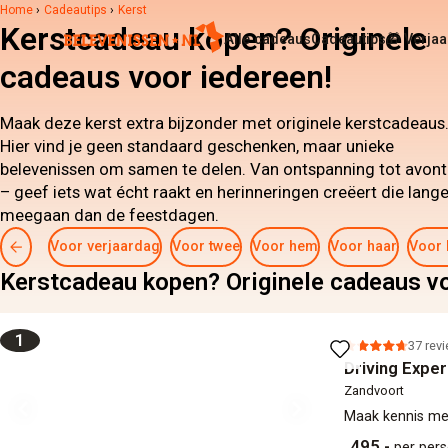
Home
›
Cadeautips
›
Kerst
Kerstcadeau kopen? Originele
Alle cadeaus
Cadeautips
🎁 Verja
cadeaus voor iedereen!
Maak deze kerst extra bijzonder met originele kerstcadeaus
Hier vind je geen standaard geschenken, maar unieke
belevenissen om samen te delen. Van ontspanning tot avont
– geef iets wat écht raakt en herinneringen creëert die lange
meegaan dan de feestdagen.
Voor verjaardag
Voor twee
Voor hem
Voor haar
Voor 
Kerstcadeau kopen? Originele cadeaus vo
1
37 rev
Driving Exper
Zandvoort
Maak kennis met
495,-
per per