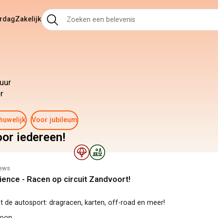
ardag
Zakelijk
.
uur
r
huwelijk
Voor jubileum
or iedereen!
iews
ience - Racen op circuit Zandvoort!
 de autosport: dragracen, karten, off-road en meer!
soon