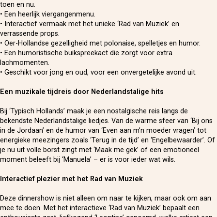
toen en nu.
• Een heerlijk viergangenmenu.
• Interactief vermaak met het unieke ‘Rad van Muziek’ en
verrassende props.
• Oer-Hollandse gezelligheid met polonaise, spelletjes en humor.
• Een humoristische buikspreekact die zorgt voor extra
lachmomenten.
• Geschikt voor jong en oud, voor een onvergetelijke avond uit.
Een muzikale tijdreis door Nederlandstalige hits
Bij ‘Typisch Hollands’ maak je een nostalgische reis langs de
bekendste Nederlandstalige liedjes. Van de warme sfeer van ‘Bij ons
in de Jordaan’ en de humor van ‘Even aan m’n moeder vragen’ tot
energieke meezingers zoals ‘Terug in de tijd’ en ‘Engelbewaarder’. Of
je nu uit volle borst zingt met ‘Maak me gek’ of een emotioneel
moment beleeft bij ‘Manuela’ – er is voor ieder wat wils.
Interactief plezier met het Rad van Muziek
Deze dinnershow is niet alleen om naar te kijken, maar ook om aan
mee te doen. Met het interactieve ‘Rad van Muziek’ bepaalt een