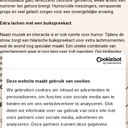
enthousiaste gast, liefkozend ‘Leontine’ genoemd, welke artiest een
nummer ten gehore brengt. Humorvolle meezingers, verrassende
props en veel gelach zorgen voor een onvergetelijke ervaring.
Extra lachen met een buikspreekact
Naast muziek en interactie is er ook ruimte voor humor. Tijdens de
show zorgt een hilarische buikspreekact voor extra lachmomenten,
wat de avond nog specialer maakt. Een unieke combinatie van
entertainment waar je nog lang over zult napraten. Oer-Hollandse
gezelligheid voor jong en oud Met vier getalenteerde rasartiesten,
leuke spelletjes, veel interactie en natuurlijk de polonaise, is ‘Typisch
Hollands’ het perfecte uitje voor jong en oud. Dit unieke concept
staat garant voor een avond waar nog lang over nagepraat zal
worden. 100% Made in Holland, 100% plezier.
Deze website maakt gebruik van cookies
Goed om te weten
We gebruiken cookies om inhoud en advertenties te
personaliseren, om functies voor sociale media aan te
Dit arrangement is exclusief de te nuttigen drank.
bieden en om ons websiteverkeer te analyseren. Ook
Praktische informatie
delen we informatie over uw gebruik van onze site met
onze partners voor sociale media, adverteren en
Locatie
Breda
Bekijk op kaart
analyseren. Deze partners kunnen deze gegevens