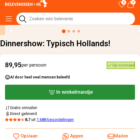
0
0
Home
›
Alle cadeaus
›
Dinnershow: Typisch Hollands!
Dinnershow: Typisch Hollands!
89,95
per persoon
Op voorraad
Al door heel veel mensen beleefd
In winkelmandje
Gratis omruilen
Direct geleverd
8,7
uit
1.688 beoordelingen
Opslaan
Appen
Mailen