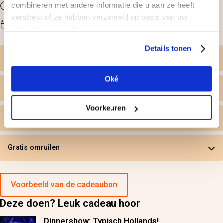
Duur
combineren met andere informatie die u aan ze heeft
Hele avond
verstrekt of ze hebben verzameld op basis van uw
Beschikbaarheid
Vrijdag en zaterdag
gebruik van hun diensten.
Details tonen
Zelf datum kiezen
Oké
Wat krijg ik geleverd
Voorkeuren
Persoonlijk tintje
Gratis omruilen
Voorbeeld van de cadeaubon
Deze doen? Leuk cadeau hoor
Dinnershow: Typisch Hollands!