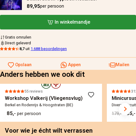
89,95
per persoon
In winkelmandje
Gratis omruilen
Direct geleverd
8,7
uit
1.688 beoordelingen
Opslaan
Appen
Mailen
Anders hebben we ook dit
55 reviews
31
Workshop Valkerij (Vliegensvlug)
Minicursus
Berkel en Rodenrijs & Hoogstraten (BE)
Diverse circui
85,-
155,
per persoon
179,-
Voor wie je écht wilt verrassen