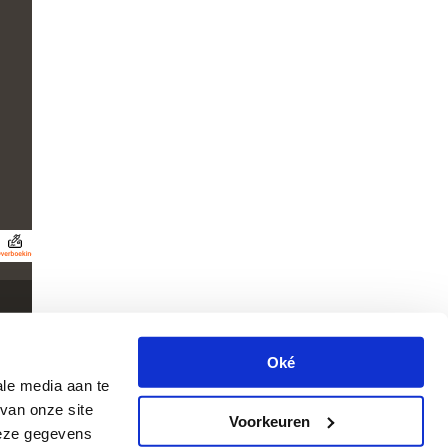
Affiliate-programma
Partner worden
Inloggen voor partners
Volg ons
© 2008- 2026 Belevenissen.nl
Oké
ale media aan te
van onze site
Voorkeuren
deze gegevens