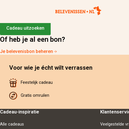
Lege mand :(
Oeps, je hebt nog geen cadeau gekozen.
Cadeau uitzoeken
Of heb je al een bon?
Je belevenisbon beheren
Voor wie je écht wilt verrassen
Feestelijk cadeau
Gratis omruilen
Cadeau-inspiratie
Klantenservi
Alle cadeaus
Veelgestelde v