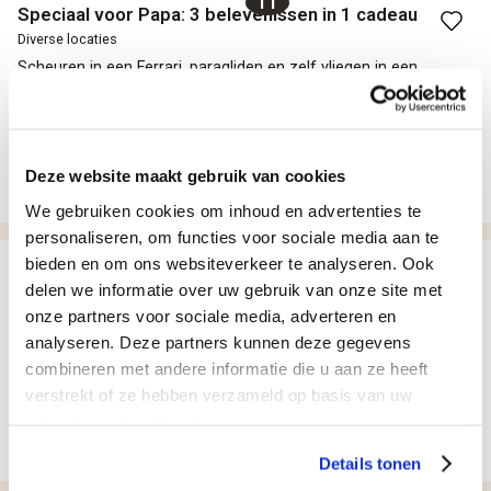
11
Speciaal voor Papa: 3 belevenissen in 1 cadeau
Diverse locaties
Scheuren in een Ferrari, paragliden en zelf vliegen in een
vliegtuig!
179,-
per persoon
Deze website maakt gebruik van cookies
In winkelmandje
We gebruiken cookies om inhoud en advertenties te
personaliseren, om functies voor sociale media aan te
12
bieden en om ons websiteverkeer te analyseren. Ook
Vaderdag-voordeelpakket: 3 rijbelevenissen in 1
delen we informatie over uw gebruik van onze site met
pakket
onze partners voor sociale media, adverteren en
Diverse locaties
analyseren. Deze partners kunnen deze gegevens
Het hele jaar door racen, driften, actie en sensatie!
combineren met andere informatie die u aan ze heeft
199,-
per persoon
verstrekt of ze hebben verzameld op basis van uw
gebruik van hun diensten.
In winkelmandje
Details tonen