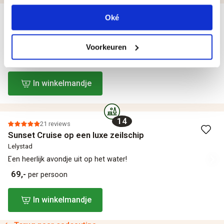
13
Oké
Vaderdagcadeau naar keuze
Diverse locaties in Nederland & België
Laat papa zelf zijn Vaderdagcadeau kiezen!
Voorkeuren
Vanaf 5,-
per persoon
In winkelmandje
14
21 reviews
Sunset Cruise op een luxe zeilschip
Lelystad
Een heerlijk avondje uit op het water!
69,-
per persoon
In winkelmandje