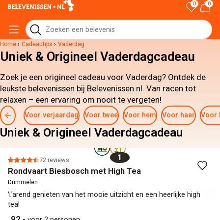
0
0
Home
›
Cadeautips
›
Vaderdag
Uniek & Origineel Vaderdagcadeau
Zoek je een origineel cadeau voor Vaderdag? Ontdek de
leukste belevenissen bij Belevenissen.nl. Van racen tot
relaxen – een ervaring om nooit te vergeten!
Voor verjaardag
Voor twee
Voor hem
Voor haar
Voor 
Uniek & Origineel Vaderdagcadeau
1
72 reviews
Rondvaart Biesbosch met High Tea
Drimmelen
Varend genieten van het mooie uitzicht en een heerlijke high
tea!
92,-
voor 2 personen