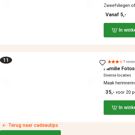
Zweefvliegen of 
Vanaf 5,-
In win
11
7 revi
Familie Foto
Diverse locaties
Maak herinnering
35,-
voor 20 
In win
Terug naar cadeautips