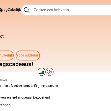
e
ardag
Zakelijk
ct
huwelijk
Voor jubileum
dagscadeaus!
views
in het Nederlands Wijnmuseum
even en het museum bezoeken!
ersonen