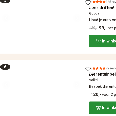
5
148 re
Leer driften!
Gouda
Houd je auto on
99,-
139,-
per 
In win
6
79 rev
Dierentuinbe
Volkel
Bezoek dierentu
120,-
voor 2 
In win