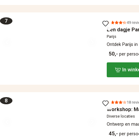
7
49 rev
Een dagje Par
Parijs
Ontdek Parijs in
50,-
per pers
In win
8
18 rev
Workshop: Maa
Diverse locaties
Ontwerp en maak
45,-
per pers