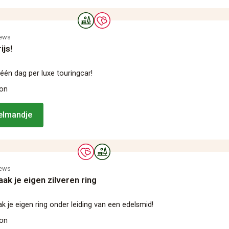
iews
ijs!
 één dag per luxe touringcar!
oon
kelmandje
iews
k je eigen zilveren ring
 je eigen ring onder leiding van een edelsmid!
oon