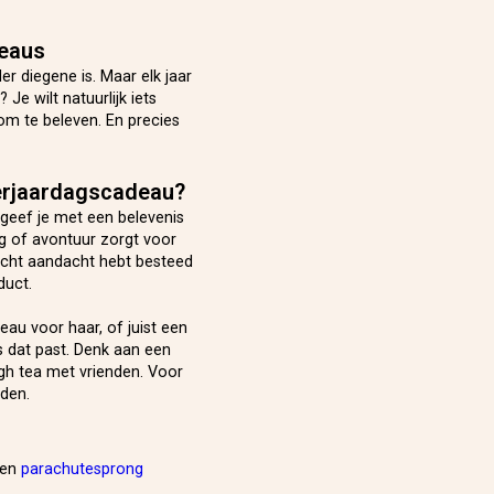
deaus
r diegene is. Maar elk jaar
Je wilt natuurlijk iets
 om te beleven. En precies
erjaardagscadeau?
geef je met een belevenis
ing of avontuur zorgt voor
 echt aandacht hebt besteed
duct.
au voor haar, of juist een
ts dat past. Denk aan een
igh tea met vrienden. Voor
nden.
een
parachutesprong