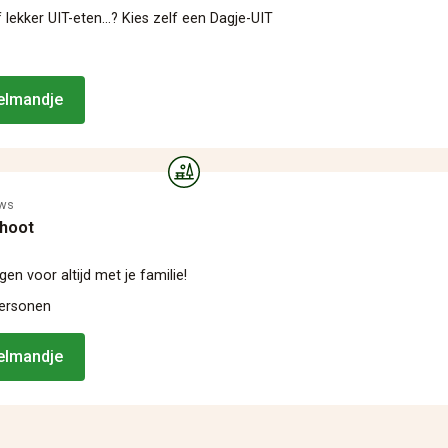
lekker UIT-eten...? Kies zelf een Dagje-UIT
kelmandje
ews
shoot
en voor altijd met je familie!
personen
kelmandje