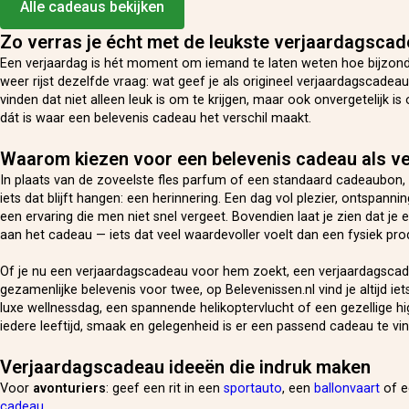
Alle cadeaus bekijken
Zo verras je écht met de leukste verjaardagsca
Een verjaardag is hét moment om iemand te laten weten hoe bijzonde
weer rijst dezelfde vraag: wat geef je als origineel verjaardagscadeau? 
vinden dat niet alleen leuk is om te krijgen, maar ook onvergetelijk is
dát is waar een belevenis cadeau het verschil maakt.
Waarom kiezen voor een belevenis cadeau als v
In plaats van de zoveelste fles parfum of een standaard cadeaubon, 
iets dat blijft hangen: een herinnering. Een dag vol plezier, ontspann
een ervaring die men niet snel vergeet. Bovendien laat je zien dat je
aan het cadeau — iets dat veel waardevoller voelt dan een fysiek pro
Of je nu een verjaardagscadeau voor hem zoekt, een verjaardagscade
gezamenlijke belevenis voor twee, op Belevenissen.nl vind je altijd ie
luxe wellnessdag, een spannende helikoptervlucht of een gezellige h
iedere leeftijd, smaak en gelegenheid is er een passend cadeau te vi
Verjaardagscadeau ideeën die indruk maken
Voor
avonturiers
: geef een rit in een
sportauto
, een
ballonvaart
of 
cadeau
.