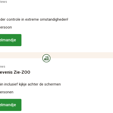
views
der controle in extreme omstandigheden!
persoon
kelmandje
iews
levenis Zie-ZOO
in inclusief kijkje achter de schermen
personen
kelmandje