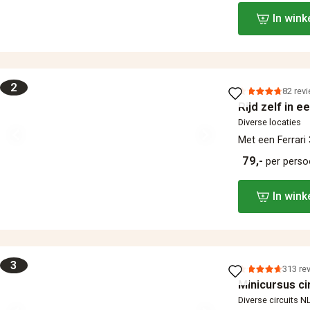
In win
2
82 rev
Rijd zelf in e
Diverse locaties
Met een Ferrar
79,-
per pers
In win
3
313 re
Minicursus ci
Diverse circuits N