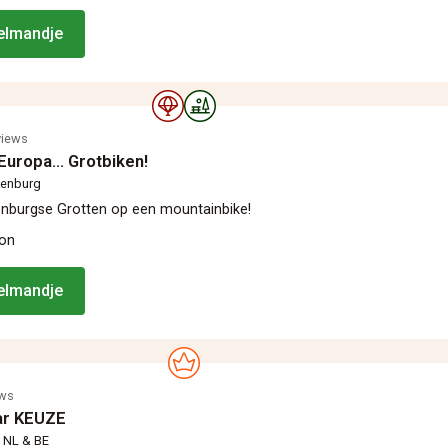
kelmandje
views
Europa... Grotbiken!
kenburg
nburgse Grotten‎ op een mountainbike!
oon
kelmandje
ews
ar KEUZE
n NL & BE