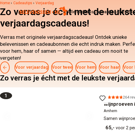
Home
›
Cadeautips
›
Verjaardag
Zo verras je écht met de leukst
Alle cadeaus
Cadeautips
🎁 Verja
verjaardagscadeaus!
Verras met originele verjaardagscadeaus! Ontdek unieke
belevenissen en cadeaubonnen die echt indruk maken. Perfe
voor hem, haar of samen — altijd een cadeau om nooit te
vergeten!
Voor verjaardag
Voor twee
Voor hem
Voor haar
Voor 
Zo verras je écht met de leukste verjaar
1
264 re
Wijnproeven 
Arnhem
Samen wijnpro
65,-
voor 2 p