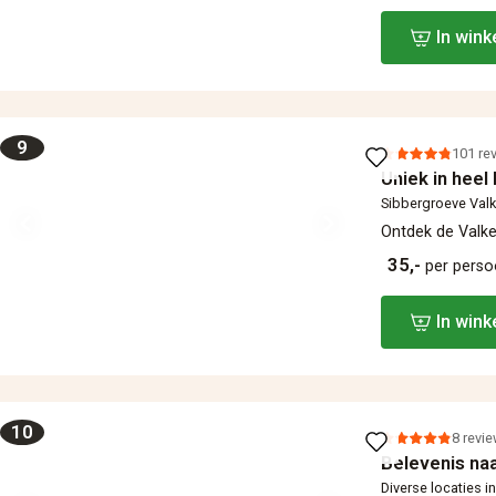
In win
9
101 re
Uniek in heel 
Sibbergroeve Val
Ontdek de Valke
35,-
per pers
In win
10
8 revi
Belevenis na
Diverse locaties i