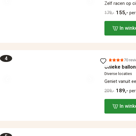
Zelf racen op c
155,-
179,-
per
In win
4
70 rev
Unieke ballon
Diverse locaties
Geniet vanuit ee
189,-
209,-
per
In win