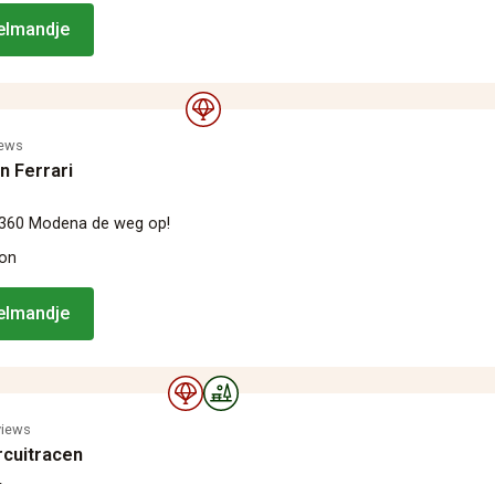
kelmandje
iews
en Ferrari
i 360 Modena de weg op!
oon
kelmandje
views
rcuitracen
L