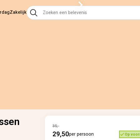
ardag
Zakelijk
assen
35,-
29,50
per persoon
Op voor