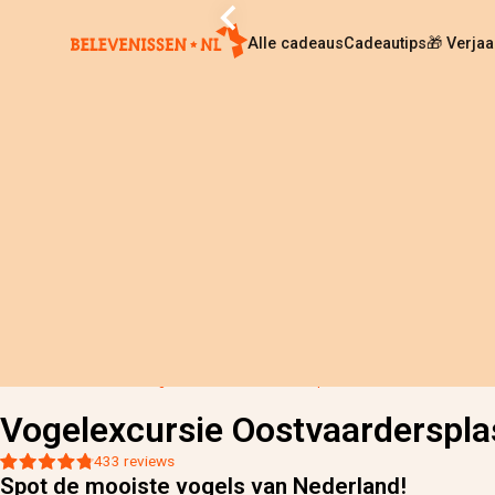
Alle cadeaus
Cadeautips
🎁 Verja
Home
›
Alle cadeaus
›
Vogelexcursie Oostvaardersplassen
Vogelexcursie Oostvaarderspl
433 reviews
Spot de mooiste vogels van Nederland!