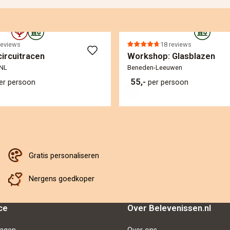
reviews
18 reviews
circuitracen
Workshop: Glasblazen
 NL
Beneden-Leeuwen
55,-
er persoon
per persoon
Gratis personaliseren
Nergens goedkoper
ce
Over Belevenissen.nl