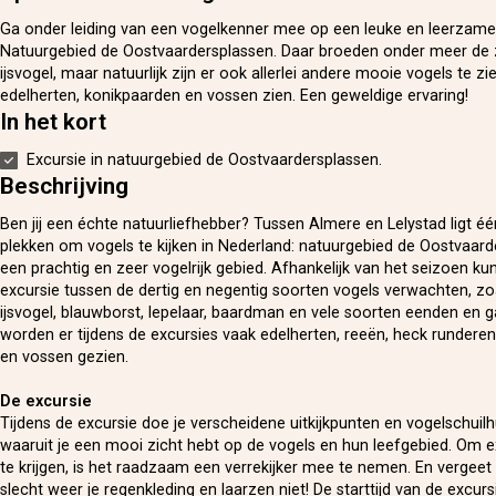
Ga onder leiding van een vogelkenner mee op een leuke en leerzame 
Natuurgebied de Oostvaardersplassen. Daar broeden onder meer de
ijsvogel, maar natuurlijk zijn er ook allerlei andere mooie vogels te zi
edelherten, konikpaarden en vossen zien. Een geweldige ervaring!
In het kort
Excursie in natuurgebied de Oostvaardersplassen.
Beschrijving
Ben jij een échte natuurliefhebber? Tussen Almere en Lelystad ligt é
plekken om vogels te kijken in Nederland: natuurgebied de Oostvaarde
een prachtig en zeer vogelrijk gebied. Afhankelijk van het seizoen kun
excursie tussen de dertig en negentig soorten vogels verwachten, zo
ijsvogel, blauwborst, lepelaar, baardman en vele soorten eenden en 
worden er tijdens de excursies vaak edelherten, reeën, heck rundere
en vossen gezien.
De excursie
Tijdens de excursie doe je verscheidene uitkijkpunten en vogelschuil
waaruit je een mooi zicht hebt op de vogels en hun leefgebied. Om e
te krijgen, is het raadzaam een verrekijker mee te nemen. En vergeet b
slecht weer je regenkleding en laarzen niet! De starttijd van de excursi