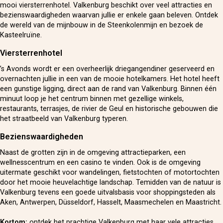
mooi viersterrenhotel. Valkenburg beschikt over veel attracties en
bezienswaardigheden waarvan jullie er enkele gaan beleven. Ontdek
de wereld van de mijnbouw in de Steenkolenmijn en bezoek de
Kasteelruïne.
Viersterrenhotel
’s Avonds wordt er een overheerlijk driegangendiner geserveerd en
overnachten jullie in een van de mooie hotelkamers. Het hotel heeft
een gunstige ligging, direct aan de rand van Valkenburg. Binnen één
minuut loop je het centrum binnen met gezellige winkels,
restaurants, terrasjes, de rivier de Geul en historische gebouwen die
het straatbeeld van Valkenburg typeren.
Bezienswaardigheden
Naast de grotten zijn in de omgeving attractieparken, een
wellnesscentrum en een casino te vinden. Ook is de omgeving
uitermate geschikt voor wandelingen, fietstochten of motortochten
door het mooie heuvelachtige landschap. Temidden van de natuur is
Valkenburg tevens een goede uitvalsbasis voor shoppingsteden als
Aken, Antwerpen, Düsseldorf, Hasselt, Maasmechelen en Maastricht.
Kortom:
ontdek het prachtige Valkenburg met haar vele attracties