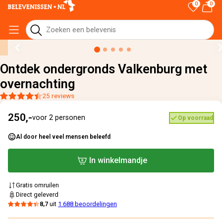
0
0
Home
›
Alle cadeaus
›
Ontdek ondergronds Valkenburg met overnachting
Ontdek ondergronds Valkenburg met
overnachting
25 reviews
250,-
voor 2 personen
Op voorraad
Al door heel veel mensen beleefd
In winkelmandje
Gratis omruilen
Direct geleverd
8,7
uit
1.688 beoordelingen