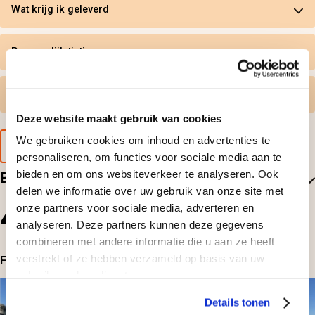
Wat krijg ik geleverd
Persoonlijk tintje
Gratis omruilen
Deze website maakt gebruik van cookies
We gebruiken cookies om inhoud en advertenties te
Voorbeeld van de cadeaubon
personaliseren, om functies voor sociale media aan te
bieden en om ons websiteverkeer te analyseren. Ook
Beoordelingen
delen we informatie over uw gebruik van onze site met
4.5
onze partners voor sociale media, adverteren en
analyseren. Deze partners kunnen deze gegevens
25
beoordelingen
combineren met andere informatie die u aan ze heeft
verstrekt of ze hebben verzameld op basis van uw
Foto's bij beoordelingen
gebruik van hun diensten.
Details tonen