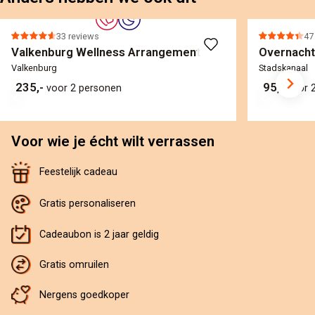
33 reviews
47
Valkenburg Wellness Arrangement
Overnacht
Valkenburg
Stadskanaal
235,-
95,-
voor 2 personen
voor 
Voor wie je écht wilt verrassen
Feestelijk cadeau
Gratis personaliseren
Cadeaubon is 2 jaar geldig
Gratis omruilen
Nergens goedkoper