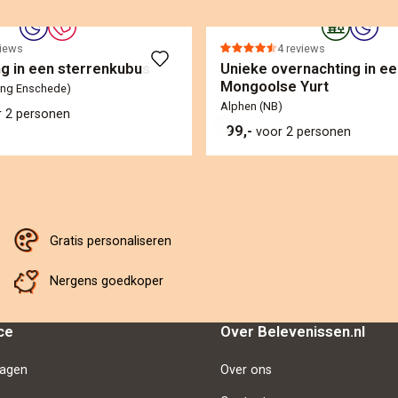
views
4 reviews
g in een sterrenkubus
Unieke overnachting in ee
Mongoolse Yurt
ing Enschede)
Alphen (NB)
r 2 personen
99,-
voor 2 personen
Gratis personaliseren
Nergens goedkoper
ce
Over Belevenissen.nl
ragen
Over ons