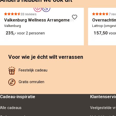
33 reviews
7 re
Valkenburg Wellness Arrangement
Overnachtin
Valkenburg
Lattrop (omgev
235,-
157,50
voor 2 personen
voo
Voor wie je écht wilt verrassen
Feestelijk cadeau
Gratis omruilen
Cadeau-inspiratie
Klantenservi
Alle cadeaus
Veelgestelde v