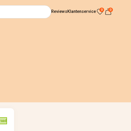
0
0
Reviews
Klantenservice
raad