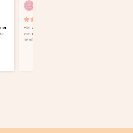
Geplaatst door:
Geplaatst 
Quinity
Corien
mer.
Het was een leuke ervaring met
Viel tegen . Veel
uur
vriendelijk personeel en een
voorgesteld. Div
heerlijk restaurant
Topper -matras g
vreselijk slecht 