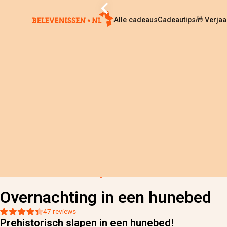
Alle cadeaus
Cadeautips
🎁 Verja
Home
›
Alle cadeaus
›
Overnachting in een hunebed
Overnachting in een hunebed
47 reviews
Prehistorisch slapen in een hunebed!