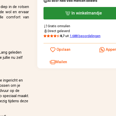
Al door heel veel mensen beleefd
 diep in de rotsen
 de wol en ervaar
In winkelmandje
lle comfort van
Gratis omruilen
Direct geleverd
8,7
uit
1.688 beoordelingen
Opslaan
Appe
 Lang geleden
jullie nu zelf
Mailen
e ingericht en
bossen om je
rdvuur op de
o speciaal maakt.
ezig tijdens deze