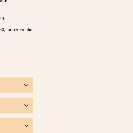
bed!
ag;
50,- berekend die