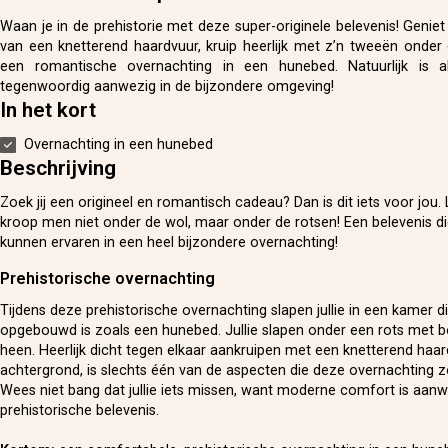
Waan je in de prehistorie met deze super-originele belevenis! Geniet
van een knetterend haardvuur, kruip heerlijk met z’n tweeën onder
een romantische overnachting in een hunebed. Natuurlijk is a
tegenwoordig aanwezig in de bijzondere omgeving!
In het kort
Overnachting in een hunebed
Beschrijving
Zoek jij een origineel en romantisch cadeau? Dan is dit iets voor jou.
kroop men niet onder de wol, maar onder de rotsen! Een belevenis die 
kunnen ervaren in een heel bijzondere overnachting!
Prehistorische overnachting
Tijdens deze prehistorische overnachting slapen jullie in een kamer di
opgebouwd is zoals een hunebed. Jullie slapen onder een rots met 
heen. Heerlijk dicht tegen elkaar aankruipen met een knetterend haa
achtergrond, is slechts één van de aspecten die deze overnachting z
Wees niet bang dat jullie iets missen, want moderne comfort is aanw
prehistorische belevenis.