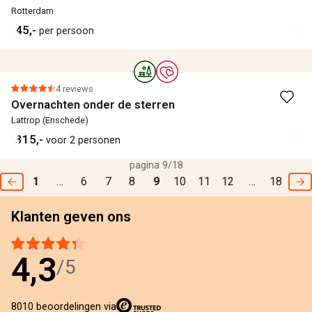
Rotterdam
45,-
per persoon
4 reviews
Overnachten onder de sterren
Lattrop (Enschede)
315,-
voor 2 personen
pagina 9/18
1
…
6
7
8
9
10
11
12
…
18
Klanten geven ons
4,3
/5
8010 beoordelingen via