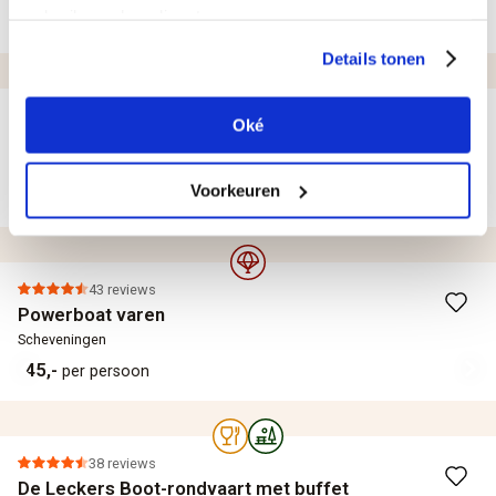
gebruik van hun diensten.
75,-
99,-
per persoon
Details tonen
32 reviews
Oké
Workshop: Sushi maken
Uithoorn
Voorkeuren
49,-
per persoon
43 reviews
Powerboat varen
Scheveningen
45,-
per persoon
38 reviews
De Leckers Boot-rondvaart met buffet