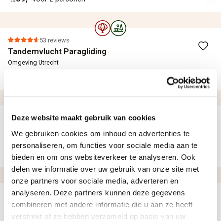
53 reviews
Tandemvlucht Paragliding
Omgeving Utrecht
55,-
per persoon
Deze website maakt gebruik van cookies
45 reviews
Workshop: Bossche bollen maken
We gebruiken cookies om inhoud en advertenties te
Den Bosch
personaliseren, om functies voor sociale media aan te
38,-
per persoon
bieden en om ons websiteverkeer te analyseren. Ook
delen we informatie over uw gebruik van onze site met
onze partners voor sociale media, adverteren en
analyseren. Deze partners kunnen deze gegevens
62 reviews
combineren met andere informatie die u aan ze heeft
Off-Road rijden in een 4x4 terreinwagen
verstrekt of ze hebben verzameld op basis van uw
Gouda