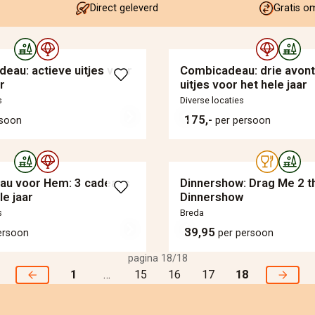
Direct geleverd
Gratis o
deau: actieve uitjes voor
Combicadeau: drie avontu
r
uitjes voor het hele jaar
s
Diverse locaties
175,-
rsoon
per persoon
au voor Hem: 3 cadeaus
Dinnershow: Drag Me 2 t
le jaar
Dinnershow
s
Breda
89,95
ersoon
per persoon
pagina 18/18
1
…
15
16
17
18