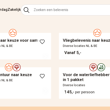
ardag
Zakelijk
naar keuze voor samen
Vliegbelevenis naar keu
s NL & BE
Diverse locaties NL & BE
Vanaf 5,-
ontuur naar keuze
Voor de waterliefhebber
in 1 pakket
s NL & BE
Diverse locaties
145,-
per persoon