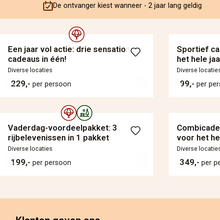
De ontvanger kiest wanneer - 2 jaar lang geldig
Een jaar vol actie: drie sensationele
Sportief ca
cadeaus in één!
het hele jaa
Diverse locaties
Diverse locatie
229,-
99,-
per persoon
per pe
Vaderdag-voordeelpakket: 3
Combicade
rijbelevenissen in 1 pakket
voor het he
Diverse locaties
Diverse locatie
199,-
349,-
per persoon
per p