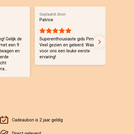
Geplaatst door:
Geplaatst 
Patrice
Geny
g! Gelijk de
Superenthousiaste gids Pim.
Spannend
met een 9
Veel gezien en geleerd. Was
uitleg . H
htwagen en
voor ons een leuke eerste
vrachtwa
eerde
ervaring!
echt
a...
Cadeaubon is 2 jaar geldig
Direct geleverd