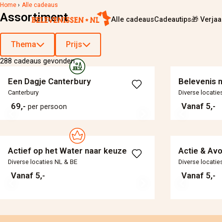
Home
›
Alle cadeaus
Assortiment
Alle cadeaus
Cadeautips
🎁 Verja
Thema
Prijs
288 cadeaus gevonden
Een Dagje Canterbury
Belevenis 
Canterbury
Diverse locatie
69,-
Vanaf 5,-
per persoon
Actief op het Water naar keuze
Actie & Av
Diverse locaties NL & BE
Diverse locatie
Vanaf 5,-
Vanaf 5,-