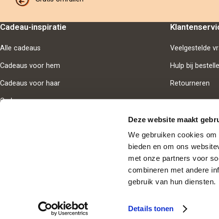
Cadeau-inspiratie
Klantenservi
Alle cadeaus
Veelgestelde v
Cadeaus voor hem
Hulp bij bestell
Cadeaus voor haar
Retourneren
Cadeaus voor samen
Deze website maakt gebru
We gebruiken cookies om i
bieden en om ons websitev
Goedgekeur
met onze partners voor so
combineren met andere inf
Nederland
gebruik van hun diensten.
Cookie-instellingen
Privacy-beleid
Algemene voorwaarden
Details tonen