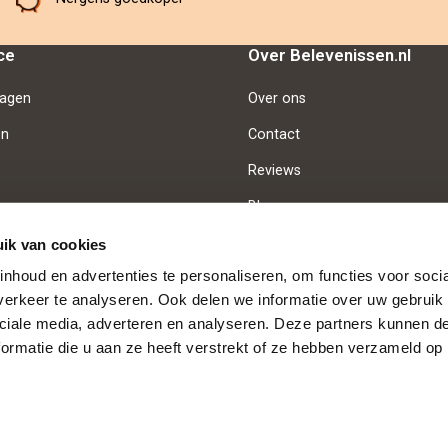
ce
Over Belevenissen.nl
ragen
Over ons
en
Contact
Reviews
Blog
Vacatures
ik van cookies
nhoud en advertenties te personaliseren, om functies voor soci
erkeer te analyseren. Ook delen we informatie over uw gebruik 
d
Betaalmethoden
ciale media, adverteren en analyseren. Deze partners kunnen 
ormatie die u aan ze heeft verstrekt of ze hebben verzameld op
✨ Bestel nu = direct digitaal geleverd ✨