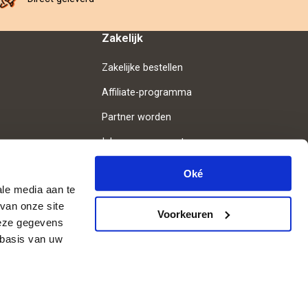
Zakelijk
Zakelijke bestellen
Affiliate-programma
Partner worden
Inloggen voor partners
Oké
ale media aan te
van onze site
Volg ons
Voorkeuren
deze gegevens
 basis van uw
© 2008- 2026 Belevenissen.nl