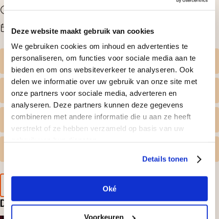
Duur
Hele avond
Beschikbaarheid
Deze website maakt gebruik van cookies
Maandag t/m zondag
We gebruiken cookies om inhoud en advertenties te
personaliseren, om functies voor sociale media aan te
Zelf datum kiezen
bieden en om ons websiteverkeer te analyseren. Ook
delen we informatie over uw gebruik van onze site met
Wat krijg ik geleverd
onze partners voor sociale media, adverteren en
analyseren. Deze partners kunnen deze gegevens
combineren met andere informatie die u aan ze heeft
Persoonlijk tintje
verstrekt of ze hebben verzameld op basis van uw
gebruik van hun diensten.
Gratis omruilen
Details tonen
Voorbeeld van de cadeaubon
Oké
Deze doen? Leuk cadeau hoor
Voorkeuren