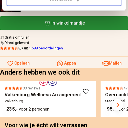
Privélounge met diner en cinema
179,-
voor 2 personen
In winkelmandje
Gratis omruilen
Direct geleverd
8,7
uit
1.688 beoordelingen
Opslaan
Appen
Mailen
Anders hebben we ook dit
33 reviews
47
Valkenburg Wellness Arrangement
Overnacht
Valkenburg
Stadskanaal
235,-
95,-
voor 2 personen
voor 
Voor wie je écht wilt verrassen