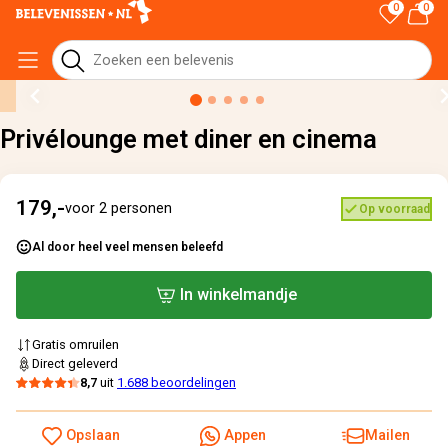
0
0
Home
›
Alle cadeaus
›
Privélounge met diner en cinema
Privélounge met diner en cinema
179,-
voor 2 personen
Op voorraad
Al door heel veel mensen beleefd
In winkelmandje
Gratis omruilen
Direct geleverd
8,7
uit
1.688 beoordelingen
Opslaan
Appen
Mailen