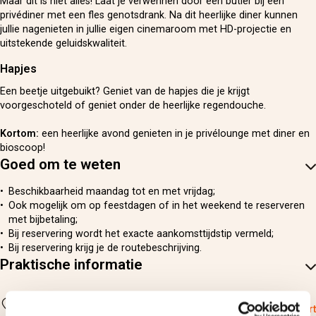
Maar dit is niet alles! Laat je verwennen door een butler bij een
privédiner met een fles genotsdrank. Na dit heerlijke diner kunnen
jullie nagenieten in jullie eigen cinemaroom met HD-projectie en
uitstekende geluidskwaliteit.
Hapjes
Een beetje uitgebuikt? Geniet van de hapjes die je krijgt
voorgeschoteld of geniet onder de heerlijke regendouche.
Kortom:
een heerlijke avond genieten in je privélounge met diner en
bioscoop!
Goed om te weten
Beschikbaarheid maandag tot en met vrijdag;
Ook mogelijk om op feestdagen of in het weekend te reserveren
met bijbetaling;
Bij reservering wordt het exacte aankomsttijdstip vermeld;
Bij reservering krijg je de routebeschrijving.
Praktische informatie
Locatie
Grobbendonk
Bekijk op kaart