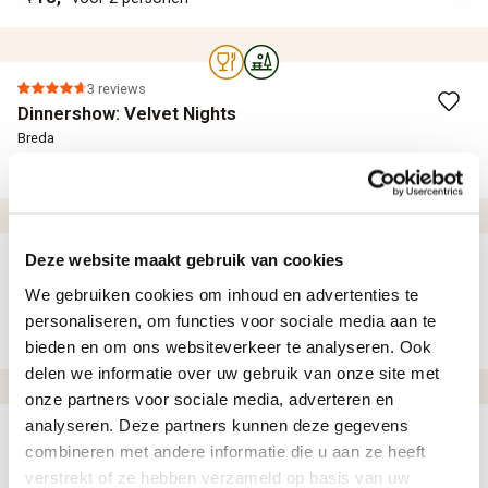
3 reviews
Dinnershow: Velvet Nights
Breda
89,95
per persoon
Deze website maakt gebruik van cookies
313 reviews
Minicursus circuitracen
We gebruiken cookies om inhoud en advertenties te
Diverse circuits NL
personaliseren, om functies voor sociale media aan te
155,-
179,-
per persoon
bieden en om ons websiteverkeer te analyseren. Ook
delen we informatie over uw gebruik van onze site met
onze partners voor sociale media, adverteren en
analyseren. Deze partners kunnen deze gegevens
26 reviews
combineren met andere informatie die u aan ze heeft
Workshop: Parfum maken
verstrekt of ze hebben verzameld op basis van uw
Amsterdam