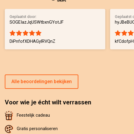
Geplaatst door:
Geplaatst 
SOGEIazJqUSWtbxnGYotJF
hyJBeBUO
DiPnfofXDHAGylRVQnZ
kfCdofpH
Alle beoordelingen bekijken
Voor wie je écht wilt verrassen
Feestelijk cadeau
Gratis personaliseren