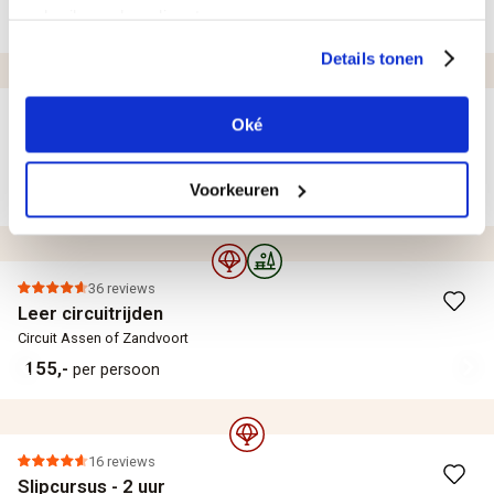
gebruik van hun diensten.
35,-
per persoon
Details tonen
60 reviews
Oké
Romantische avondcruise door Amsterdam
Amsterdam
Voorkeuren
33,-
per persoon
36 reviews
Leer circuitrijden
Circuit Assen of Zandvoort
155,-
per persoon
16 reviews
Slipcursus - 2 uur