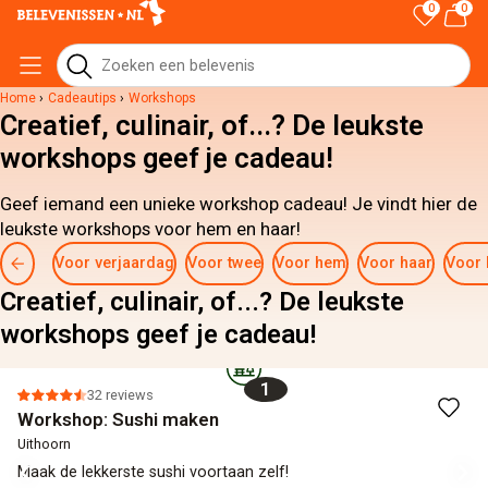
0
0
Home
›
Cadeautips
›
Workshops
Creatief, culinair, of...? De leukste
workshops geef je cadeau!
Geef iemand een unieke workshop cadeau! Je vindt hier de
leukste workshops voor hem en haar!
Voor verjaardag
Voor twee
Voor hem
Voor haar
Voor 
Creatief, culinair, of...? De leukste
workshops geef je cadeau!
1
32 reviews
Workshop: Sushi maken
Uithoorn
Maak de lekkerste sushi voortaan zelf!