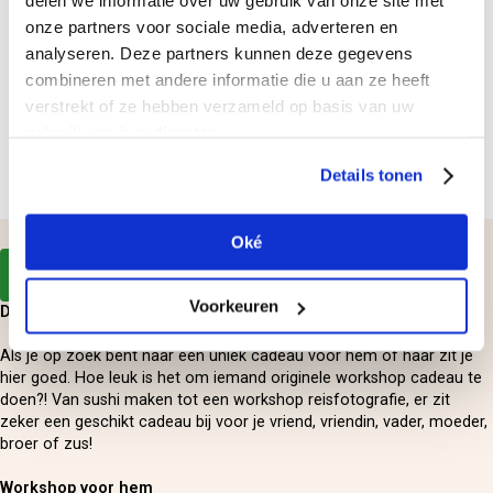
9
delen we informatie over uw gebruik van onze site met
8 reviews
onze partners voor sociale media, adverteren en
Belevenis naar KEUZE
analyseren. Deze partners kunnen deze gegevens
Diverse locaties in NL & BE
combineren met andere informatie die u aan ze heeft
Zweefvliegen of lekker UIT-eten...? Kies zelf een Dagje-UIT
verstrekt of ze hebben verzameld op basis van uw
Vanaf 5,-
gebruik van hun diensten.
In winkelmandje
Details tonen
Terug naar cadeautips
Oké
Alle cadeaus bekijken
Voorkeuren
DE LEUKSTE WORKSHOPS!
Als je op zoek bent naar een uniek cadeau voor hem of haar zit je
hier goed. Hoe leuk is het om iemand originele workshop cadeau te
doen?! Van sushi maken tot een workshop reisfotografie, er zit
zeker een geschikt cadeau bij voor je vriend, vriendin, vader, moeder,
broer of zus!
Wo
rkshop voor hem