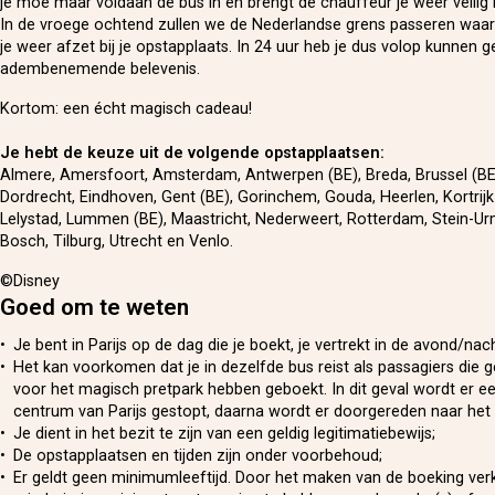
je moe maar voldaan de bus in en brengt de chauffeur je weer veilig
In de vroege ochtend zullen we de Nederlandse grens passeren waa
je weer afzet bij je opstapplaats. In 24 uur heb je dus volop kunnen 
adembenemende belevenis.
Kortom: een écht magisch cadeau!
Je hebt de keuze uit de volgende opstapplaatsen:
Almere, Amersfoort, Amsterdam, Antwerpen (BE), Breda, Brussel (BE)
Dordrecht, Eindhoven, Gent (BE), Gorinchem, Gouda, Heerlen, Kortrijk 
Lelystad, Lummen (BE), Maastricht, Nederweert, Rotterdam, Stein-Ur
Bosch, Tilburg, Utrecht en Venlo.
©Disney
Goed om te weten
Je bent in Parijs op de dag die je boekt, je vertrekt in de avond/nac
Het kan voorkomen dat je in dezelfde bus reist als passagiers die g
voor het magisch pretpark hebben geboekt. In dit geval wordt er eer
centrum van Parijs gestopt, daarna wordt er doorgereden naar het 
Je dient in het bezit te zijn van een geldig legitimatiebewijs;
De opstapplaatsen en tijden zijn onder voorbehoud;
Er geldt geen minimumleeftijd. Door het maken van de boeking verk