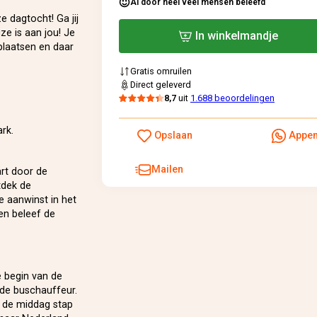
Al door heel veel mensen beleefd
e dagtocht! Ga jij
e is aan jou! Je
In winkelmandje
plaatsen en daar
Gratis omruilen
Direct geleverd
8,7
uit
1.688 beoordelingen
rk.
Opslaan
Appe
Mailen
art door de
tdek de
 aanwinst in het
en beleef de
e begin van de
 de buschauffeur.
n de middag stap