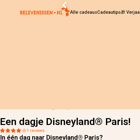
Alle cadeaus
Cadeautips
🎁 Verja
Home
›
Alle cadeaus
›
Een dagje Disneyland® Paris!
Een dagje Disneyland® Paris!
1 reviews
In één dag naar Disneyland® Paris?