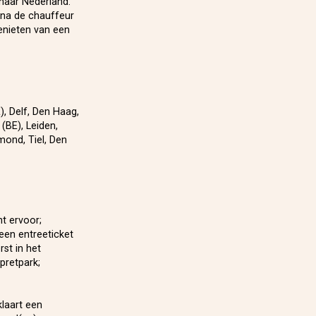
 naar Nederland.
rna de chauffeur
genieten van een
, Delf, Den Haag,
(BE), Leiden,
mond, Tiel, Den
ht ervoor;
een entreeticket
st in het
pretpark;
laart een