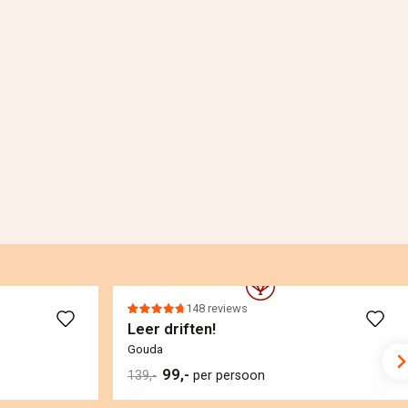
148 reviews
Leer driften!
Gouda
99,-
139,-
per persoon