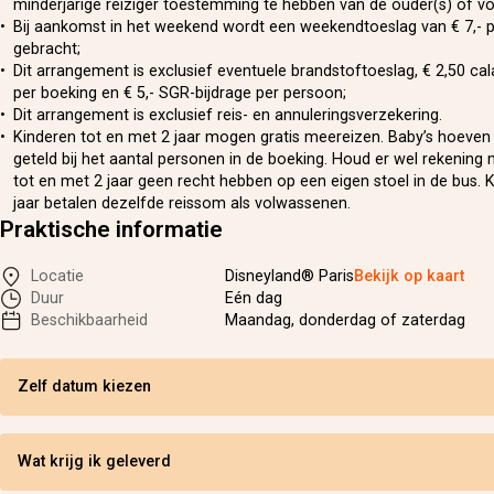
minderjarige reiziger toestemming te hebben van de ouder(s) of v
Bij aankomst in het weekend wordt een weekendtoeslag van € 7,- p.
gebracht;
Dit arrangement is exclusief eventuele brandstoftoeslag, € 2,50 ca
per boeking en € 5,- SGR-bijdrage per persoon;
Dit arrangement is exclusief reis- en annuleringsverzekering.
Kinderen tot en met 2 jaar mogen gratis meereizen. Baby’s hoeve
geteld bij het aantal personen in de boeking. Houd er wel rekening
tot en met 2 jaar geen recht hebben op een eigen stoel in de bus. 
jaar betalen dezelfde reissom als volwassenen.
Praktische informatie
Locatie
Disneyland® Paris
Bekijk op kaart
Duur
Eén dag
Beschikbaarheid
Maandag, donderdag of zaterdag
Zelf datum kiezen
Wat krijg ik geleverd