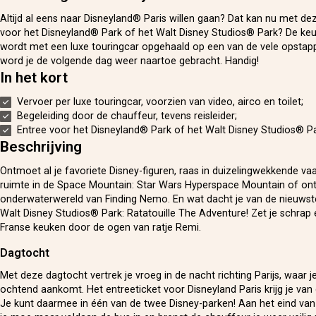
Altijd al eens naar Disneyland® Paris willen gaan? Dat kan nu met dez
voor het Disneyland® Park of het Walt Disney Studios® Park? De keuz
wordt met een luxe touringcar opgehaald op een van de vele opstap
word je de volgende dag weer naartoe gebracht. Handig!
In het kort
Vervoer per luxe touringcar, voorzien van video, airco en toilet;
Begeleiding door de chauffeur, tevens reisleider;
Entree voor het Disneyland® Park of het Walt Disney Studios® Pa
Beschrijving
Ontmoet al je favoriete Disney-figuren, raas in duizelingwekkende va
ruimte in de Space Mountain: Star Wars Hyperspace Mountain of on
onderwaterwereld van Finding Nemo. En wat dacht je van de nieuwste
Walt Disney Studios® Park: Ratatouille The Adventure! Zet je schrap 
Franse keuken door de ogen van ratje Remi.
Dagtocht
Met deze dagtocht vertrek je vroeg in de nacht richting Parijs, waar j
ochtend aankomt. Het entreeticket voor Disneyland Paris krijg je van
Je kunt daarmee in één van de twee Disney-parken! Aan het eind va