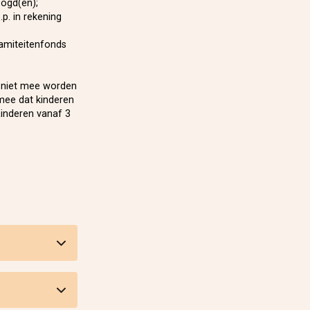
oogd(en);
p. in rekening
lamiteitenfonds
n niet mee worden
 mee dat kinderen
Kinderen vanaf 3