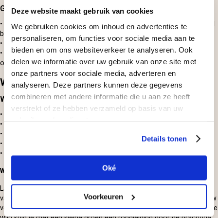
Goed om te weten
Deze website maakt gebruik van cookies
• De boot vertrekt op het afgesproken tijdstip, dus zorg dat je op tijd
We gebruiken cookies om inhoud en advertenties te
bent en rekening houdt met parkeren.
personaliseren, om functies voor sociale media aan te
• Aan boord is pinnen niet mogelijk.
bieden en om ons websiteverkeer te analyseren. Ook
• Het advies is om op de grote parkeerplaats te parkeren. Deze ligt
delen we informatie over uw gebruik van onze site met
op ongeveer honderd meter afstand van de afvaarsteigers.
onze partners voor sociale media, adverteren en
Wijnproeven in het Nederlands Wijnmuseum
analyseren. Deze partners kunnen deze gegevens
combineren met andere informatie die u aan ze heeft
Wat is er precies te beleven?
verstrekt of ze hebben verzameld op basis van uw
• Ontvangst met mousserende wijn
gebruik van hun diensten.
• Een wijnproeverij van 5 wijnen
• Rondleiding door de wijnkelders
Details tonen
• Bezoek aan het wijnmuseum
• Een bijzonder aandenken (per twee personen)
Oké
Wijnproeven
Laat je meenemen op een reis door de wondere wereld van de wijn,
Voorkeuren
van Frankrijk tot aan Argentinië. Na afloop weet je precies waar jouw
voorkeur naar uitgaat. Na ontvangst met een feestelijk mousserende
wijn krijg je met een kleine groep een rondleiding door de prachtige,