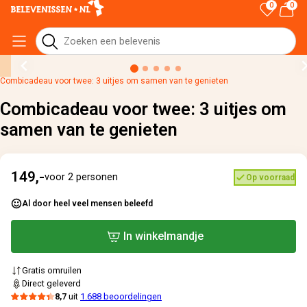
0
0
Home
›
Alle cadeaus
›
Combicadeau voor twee: 3 uitjes om samen van te genieten
Combicadeau voor twee: 3 uitjes om
samen van te genieten
149,-
voor 2 personen
Op voorraad
Al door heel veel mensen beleefd
In winkelmandje
Gratis omruilen
Direct geleverd
8,7
uit
1.688 beoordelingen