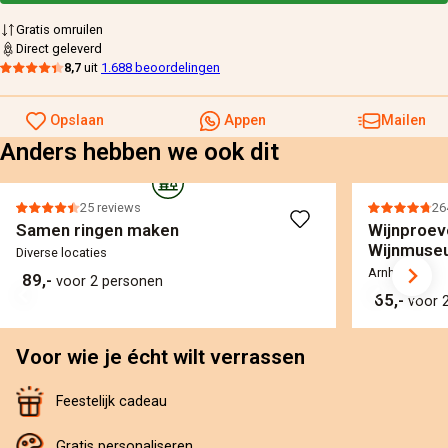
Gratis omruilen
Direct geleverd
8,7
uit
1.688 beoordelingen
Opslaan
Appen
Mailen
Anders hebben we ook dit
25 reviews
26
Samen ringen maken
Wijnproev
Wijnmuse
Diverse locaties
Arnhem
89,-
voor 2 personen
65,-
voor 
Voor wie je écht wilt verrassen
Feestelijk cadeau
Gratis personaliseren