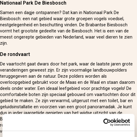
Nationaal Park De Biesbosch
Samen een dagje ontspannen? Dat kan in Nationaal Park De
Biesbosch: een nat gebied waar grote groepen vogels voedsel,
nestgelegenheid en beschutting vinden. De Brabantse Biesbosch
vormt het grootste gedeelte van de Biesbosch. Het is een van de
meest ongerepte gebieden van Nederland, waar veel dieren te zien
zijn.
De rondvaart
De vaartocht gaat dwars door het park, waar de laatste jaren grote
veranderingen geweest zijn. Er zijn voormalige landbouwpolders
teruggegeven aan de natuur. Deze polders worden als
overloopgebied gebruikt voor de Maas en de Waal en staan daarom
deels onder water. Een ideaal leefgebied voor prachtige vogels! De
comfortabele boten zijn speciaal gebouwd om vaartochten door dit
gebied te maken. Ze zijn verwarmd, uitgerust met een toilet, bar en
geluidsinstallatie en voorzien van een groot panoramadak. Je kunt
dus in ieder jaargetijde genieten van het wijdse uitzicht van de
Biesbosch! Ieder weekend en tijdens schoolvakanties vertrekt de
rondvaart, die twee uur duurt, één of meerdere keren vanaf het
vertrekpunt in Drimmelen.