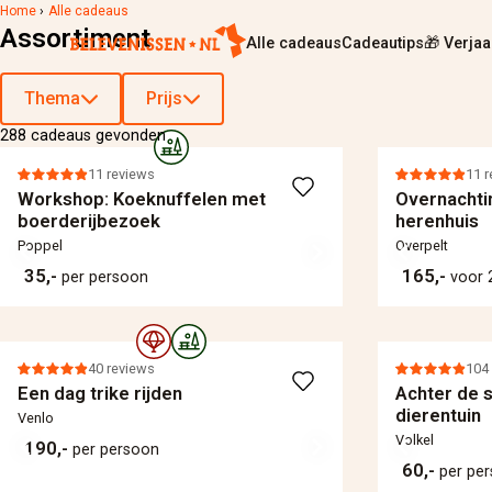
Home
›
Alle cadeaus
Assortiment
Alle cadeaus
Cadeautips
🎁 Verja
Thema
Prijs
288 cadeaus gevonden
11 reviews
11 
Workshop: Koeknuffelen met
Overnachtin
boerderijbezoek
herenhuis
Poppel
Overpelt
35,-
165,-
per persoon
voor 
40 reviews
104
Een dag trike rijden
Achter de 
dierentuin
Venlo
Volkel
190,-
per persoon
60,-
per pe