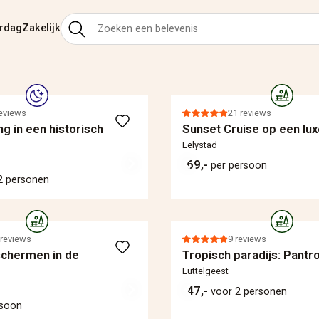
ardag
Zakelijk
reviews
21 reviews
g in een historisch
Sunset Cruise op een lux
Lelystad
69,-
per persoon
2 personen
 reviews
9 reviews
schermen in de
Tropisch paradijs: Pantro
Luttelgeest
47,-
voor 2 personen
rsoon