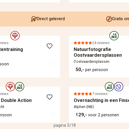
Direct geleverd
Gratis o
views
24 reviews
entraining
Natuurfotografie
Oostvaardersplassen
Oostvaardersplassen
rsoon
50,-
per persoon
views
7 reviews
 Double Action
Overnachting in een Fins
cht
Alphen (NB)
129,-
ersoon
voor 2 personen
pagina 5/18