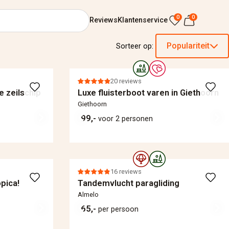
0
0
Reviews
Klantenservice
Populariteit
Sorteer op:
20 reviews
e zeilschip
Luxe fluisterboot varen in Giethoorn
Giethoorn
99,-
voor 2 personen
16 reviews
pica!
Tandemvlucht paragliding
Almelo
65,-
per persoon