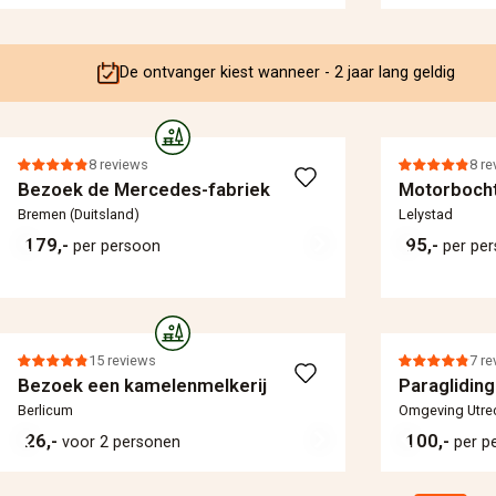
De ontvanger kiest wanneer - 2 jaar lang geldig
8 reviews
8 re
Bezoek de Mercedes-fabriek
Motorbocht
Bremen (Duitsland)
Lelystad
179,-
95,-
per persoon
per pe
15 reviews
7 re
Bezoek een kamelenmelkerij
Paragliding
Berlicum
Omgeving Utre
26,-
100,-
voor 2 personen
per p