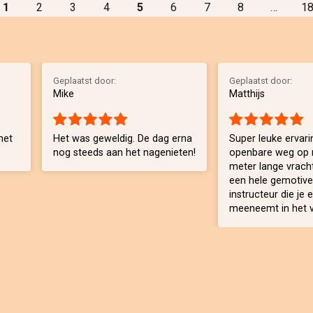
1
2
3
4
5
6
7
8
…
1
Geplaatst door:
Geplaatst door:
Mike
Matthijs
met
Het was geweldig. De dag erna
Super leuke ervarin
nog steeds aan het nagenieten!
openbare weg op 
meter lange vrac
een hele gemotiv
instructeur die je 
meeneemt in het vr