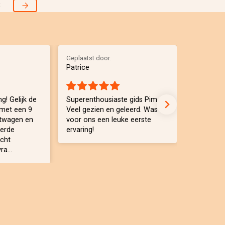
8
Geplaatst door:
Geplaatst 
Patrice
Geny
g! Gelijk de
Superenthousiaste gids Pim.
Spannend
met een 9
Veel gezien en geleerd. Was
uitleg . H
htwagen en
voor ons een leuke eerste
vrachtwa
eerde
ervaring!
echt
a...