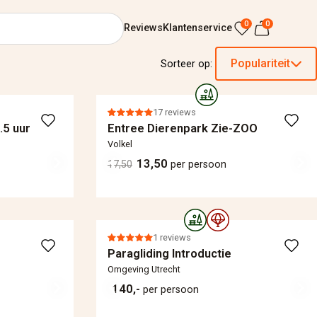
0
0
Reviews
Klantenservice
Populariteit
Sorteer op:
17 reviews
.5 uur
Entree Dierenpark Zie-ZOO
Volkel
13,50
17,50
per persoon
1 reviews
Paragliding Introductie
Omgeving Utrecht
140,-
per persoon