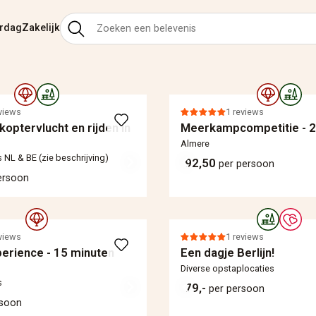
ardag
Zakelijk
views
1 reviews
koptervlucht en rijden in
Meerkampcompetitie - 2
Almere
s NL & BE (zie beschrijving)
92,50
per persoon
ersoon
views
1 reviews
perience - 15 minuten
Een dagje Berlijn!
Diverse opstaplocaties
s
79,-
per persoon
rsoon