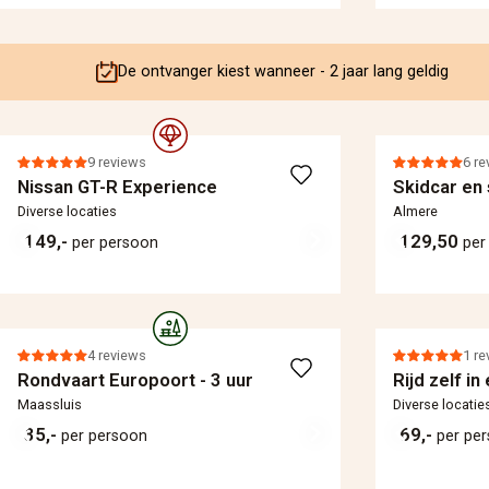
De ontvanger kiest wanneer - 2 jaar lang geldig
9 reviews
6 re
Nissan GT-R Experience
Skidcar en 
Diverse locaties
Almere
149,-
129,50
per persoon
per
4 reviews
1 re
Rondvaart Europoort - 3 uur
Rijd zelf in
Maassluis
Diverse locatie
35,-
69,-
per persoon
per pe