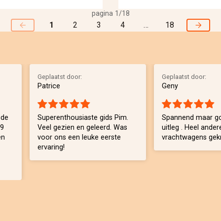
pagina 1/18
1
2
3
4
…
18
Geplaatst door:
Geplaatst door:
Patrice
Geny
 de
Superenthousiaste gids Pim.
Spannend maar go
 9
Veel gezien en geleerd. Was
uitleg . Heel ander
en
voor ons een leuke eerste
vrachtwagens gek
ervaring!