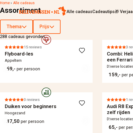
Home
›
Alle cadeaus
Assortiment
Alle cadeaus
Cadeautips
🎁 Verja
Thema
Prijs
288 cadeaus gevonden
15 reviews
3 re
Flyboard-les
Combi: Heli
een Ferrari
Appeltern
Diverse locatie
59,-
per persoon
159,-
per p
3 reviews
1 re
Duiken voor beginners
Audi R8 Ex
zelf rijden
Hoogezand
Diverse locatie
37,50
per persoon
65,-
per pe