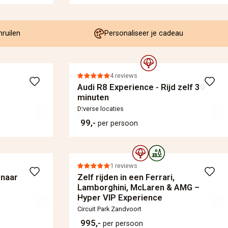
mruilen
Personaliseer je cadeau
4 reviews
Audi R8 Experience - Rijd zelf 30
minuten
Diverse locaties
99,-
per persoon
1 reviews
 naar
Zelf rijden in een Ferrari,
Lamborghini, McLaren & AMG –
Hyper VIP Experience
Circuit Park Zandvoort
995,-
per persoon