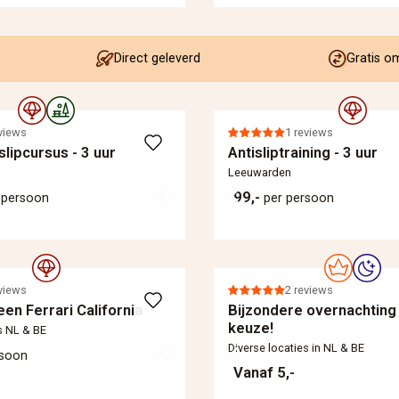
Direct geleverd
Gratis o
views
1 reviews
slipcursus - 3 uur
Antisliptraining - 3 uur
Leeuwarden
99,-
 persoon
per persoon
views
2 reviews
 een Ferrari California
Bijzondere overnachting
keuze!
s NL & BE
Diverse locaties in NL & BE
rsoon
Vanaf 5,-