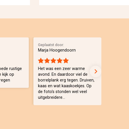
Geplaatst door:
Geplaatst 
Marja Hoogendoorn
Ellen
ede rustige
Het was een zeer warme
Echt een 
e kijk op
avond. En daardoor viel de
ervaring,
regen
borrelplank erg tegen. Druiven,
weer gaan
kaas en wat kaaskoekjes. Op
een hele 
de foto's stonden wel veel
begeleide
uitgebreidere...