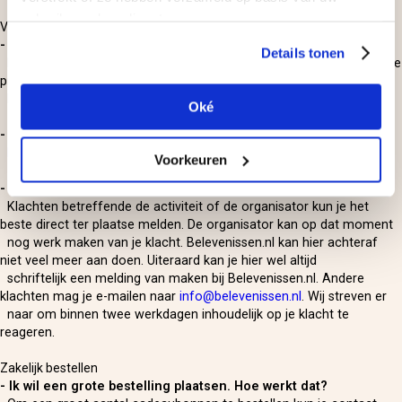
gebruik van hun diensten.
Voorwaarden
- Wat houdt de laagste prijsgarantie in?
Details tonen
De prijzen op Belevenissen.nl zijn marktconform. Dit houdt in dat de
prijzen gelijk zijn aan de prijs van de organisator van de
belevenis. Je bent bij ons dus nooit duurder uit.
Oké
- Wat zijn de algemene voorwaarden van Belevenissen.nl?
Klik hier
voor de algemene voorwaarden van Belevenissen.nl.
Voorkeuren
- Waar kan ik terecht met een klacht?
Klachten betreffende de activiteit of de organisator kun je het
beste direct ter plaatse melden. De organisator kan op dat moment
nog werk maken van je klacht. Belevenissen.nl kan hier achteraf
niet veel meer aan doen. Uiteraard kan je hier wel altijd
schriftelijk een melding van maken bij Belevenissen.nl. Andere
klachten mag je e-mailen naar
info@belevenissen.nl
. Wij streven er
naar om binnen twee werkdagen inhoudelijk op je klacht te
reageren.
Zakelijk bestellen
- Ik wil een grote bestelling plaatsen. Hoe werkt dat?