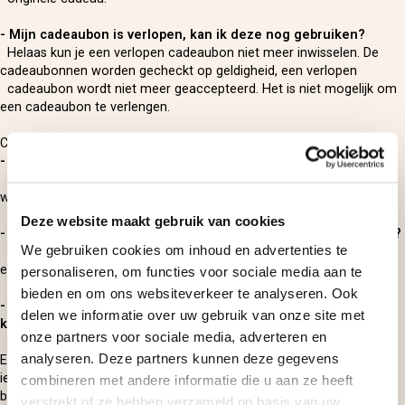
- Mijn cadeaubon is verlopen, kan ik deze nog gebruiken?
Helaas kun je een verlopen cadeaubon niet meer inwisselen. De
cadeaubonnen worden gecheckt op geldigheid, een verlopen
cadeaubon wordt niet meer geaccepteerd. Het is niet mogelijk om
een cadeaubon te verlengen.
Cadeaubon inwisselen
- Kan ik mijn cadeaubon inwisselen voor geld?
Het is niet mogelijk om een cadeaubon van Belevenissen.nl in te
wisselen voor geld.
Deze website maakt gebruik van cookies
- Kan ik mijn cadeaubon inwisselen voor een andere belevenis?
We gebruiken cookies om inhoud en advertenties te
Helaas is het niet mogelijk om een cadeaubon in te wisselen voor
een andere belevenis.
personaliseren, om functies voor sociale media aan te
bieden en om ons websiteverkeer te analyseren. Ook
- Ik ben mijn cadeaubon kwijtgeraakt, kan ik een nieuwe
delen we informatie over uw gebruik van onze site met
krijgen?
onze partners voor sociale media, adverteren en
Het is bij verlies niet mogelijk een nieuwe cadeaubon toe te sturen.
analyseren. Deze partners kunnen deze gegevens
Een cadeaubon van Belevenissen.nl is vrij op naam en kan dus door
iemand anders worden ingewisseld. De zoekgeraakte cadeaubon
combineren met andere informatie die u aan ze heeft
blijft dus geldig. Bewaar de e-mail met je cadeaubon dus goed!
verstrekt of ze hebben verzameld op basis van uw