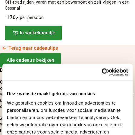
Off-road rijden, varen met een powerboat en zelf vliegen in een
Cessna!
170,-
per persoon
In winkelmandje
Terug naar cadeautips
Alle cadeaus bekijken
DE LEUKSTE CADEAUS IN DE LUCHT
Op zoek naar een cadeau voor hem of haar? Bezorg diegene een
onvergetelijke dag en geef hem of haar een cadeaubon om te
Deze website maakt gebruik van cookies
vliegen! Van een vliegles tot een ontspannende vlucht met een mooi
uitzicht, kies uit het ruime assortiment en vindt hier het perfecte
We gebruiken cookies om inhoud en advertenties te
cadeau voor hem en haar!
personaliseren, om functies voor sociale media aan te
bieden en om ons websiteverkeer te analyseren. Ook
Zelf vliegen
delen we informatie over uw gebruik van onze site met
Wat is er leuker dan iemand zelf laten vliegen in een vliegtuig? Geef
hem of haar een vliegles cadeau en bezorg diegene een unieke
onze partners voor sociale media, adverteren en