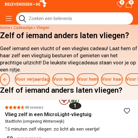
0
0
Home
›
Cadeautips
›
Vliegen
Zelf of iemand anders laten vliegen?
Geef iemand een vlucht of een vliegles cadeau! Laat hem of
haar zelf een vliegtuig besturen of genieten van het
prachtige uitzicht! De leukste vliegcadeaus staan voor je op
een rijtje.
Voor verjaardag
Voor twee
Voor hem
Voor haar
Voor 
Zelf of iemand anders laten vliegen?
1
48 reviews
Vlieg zelf in een MicroLight-vliegtuig
Stadtlohn (omgeving Winterswijk)
15 minuten zelf vliegen: zo licht als een veertje!