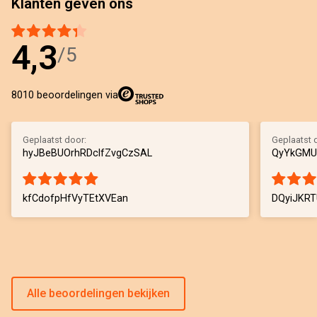
Klanten geven ons
4,3
/5
8010 beoordelingen via
Geplaatst door:
Geplaatst 
hyJBeBUOrhRDclfZvgCzSAL
QyYkGMU
kfCdofpHfVyTEtXVEan
DQyiJKR
Alle beoordelingen bekijken