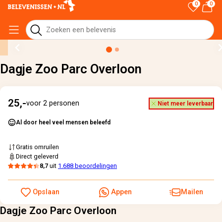
0
0
Home
›
Alle cadeaus
›
Dagje Zoo Parc Overloon
Dagje Zoo Parc Overloon
25,-
voor 2 personen
Niet meer leverbaar
Al door heel veel mensen beleefd
Gratis omruilen
Direct geleverd
8,7
uit
1.688 beoordelingen
Opslaan
Appen
Mailen
Dagje Zoo Parc Overloon