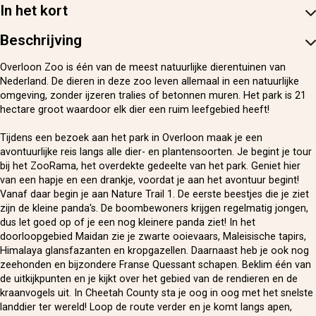
In het kort
Beschrijving
Overloon Zoo is één van de meest natuurlijke dierentuinen van
Nederland. De dieren in deze zoo leven allemaal in een natuurlijke
omgeving, zonder ijzeren tralies of betonnen muren. Het park is 21
hectare groot waardoor elk dier een ruim leefgebied heeft!
Tijdens een bezoek aan het park in Overloon maak je een
avontuurlijke reis langs alle dier- en plantensoorten. Je begint je tour
bij het ZooRama, het overdekte gedeelte van het park. Geniet hier
van een hapje en een drankje, voordat je aan het avontuur begint!
Vanaf daar begin je aan Nature Trail 1. De eerste beestjes die je ziet
zijn de kleine panda's. De boombewoners krijgen regelmatig jongen,
dus let goed op of je een nog kleinere panda ziet! In het
doorloopgebied Maidan zie je zwarte ooievaars, Maleisische tapirs,
Himalaya glansfazanten en kropgazellen. Daarnaast heb je ook nog
zeehonden en bijzondere Franse Quessant schapen. Beklim één van
de uitkijkpunten en je kijkt over het gebied van de rendieren en de
kraanvogels uit. In Cheetah County sta je oog in oog met het snelste
landdier ter wereld! Loop de route verder en je komt langs apen,