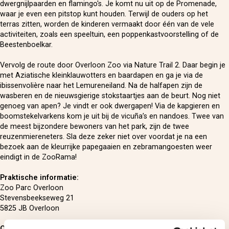
dwergnijlpaarden en flamingo's. Je komt nu uit op de Promenade,
waar je even een pitstop kunt houden. Terwijl de ouders op het
terras zitten, worden de kinderen vermaakt door één van de vele
activiteiten, zoals een speeltuin, een poppenkastvoorstelling of de
Beestenboelkar.
Vervolg de route door Overloon Zoo via Nature Trail 2. Daar begin je
met Aziatische kleinklauwotters en baardapen en ga je via de
ibissenvolière naar het Lemureneiland. Na de halfapen zijn de
wasberen en de nieuwsgierige stokstaartjes aan de beurt. Nog niet
genoeg van apen? Je vindt er ook dwergapen! Via de kapgieren en
boomstekelvarkens kom je uit bij de vicuña’s en nandoes. Twee van
de meest bijzondere bewoners van het park, zijn de twee
reuzenmiereneters. Sla deze zeker niet over voordat je na een
bezoek aan de kleurrijke papegaaien en zebramangoesten weer
eindigt in de ZooRama!
Praktische informatie:
Zoo Parc Overloon
Stevensbeekseweg 21
5825 JB Overloon
Openingsdagen &-tijden: