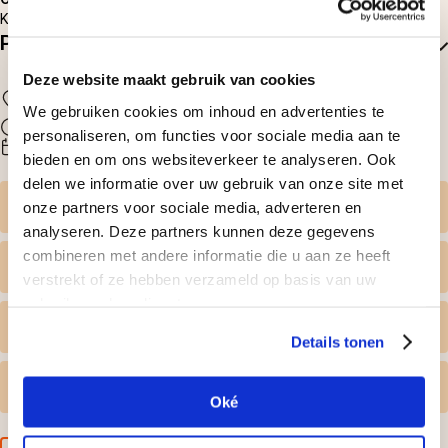
Kijk op
www.overloonzoo.nl
voor de actuele openingstijden.
Praktische informatie
Deze website maakt gebruik van cookies
Locatie
Bekijk op kaart
We gebruiken cookies om inhoud en advertenties te
Duur
personaliseren, om functies voor sociale media aan te
Beschikbaarheid
bieden en om ons websiteverkeer te analyseren. Ook
delen we informatie over uw gebruik van onze site met
onze partners voor sociale media, adverteren en
Zelf datum kiezen
analyseren. Deze partners kunnen deze gegevens
combineren met andere informatie die u aan ze heeft
Wat krijg ik geleverd
verstrekt of ze hebben verzameld op basis van uw
gebruik van hun diensten.
Persoonlijk tintje
Details tonen
Gratis omruilen
Oké