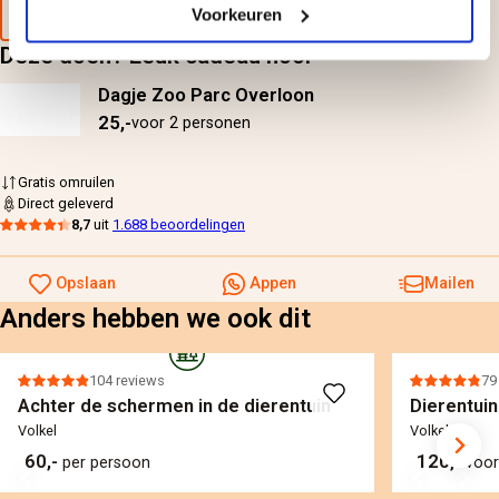
Voorbeeld van de cadeaubon
Voorkeuren
Deze doen? Leuk cadeau hoor
Dagje Zoo Parc Overloon
25,-
voor 2 personen
Gratis omruilen
Direct geleverd
8,7
uit
1.688 beoordelingen
Opslaan
Appen
Mailen
Anders hebben we ook dit
104 reviews
79
Achter de schermen in de dierentuin
Dierentui
Volkel
Volkel
60,-
120,-
per persoon
voor