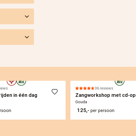
views
36 reviews
ijden in één dag
Zangworkshop met cd-o
Gouda
125,-
ersoon
per persoon