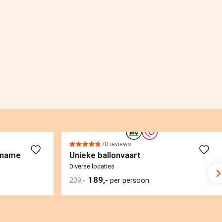
70 reviews
pname
Unieke ballonvaart
Diverse locaties
189,-
209,-
per persoon