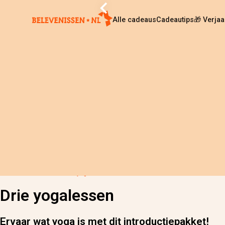
Alle cadeaus
Cadeautips
🎁 Verja
Home
›
Alle cadeaus
›
Drie yogalessen
Drie yogalessen
Ervaar wat yoga is met dit introductiepakket!