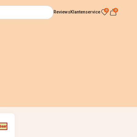
0
0
Reviews
Klantenservice
baar