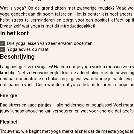
Wat is yoga? Op de grond zitten met zweverige muziek? Vaak wor
yoga gedacht aan dit soort taferelen. Het is echter iets heel ander
helpt stress te verminderen en zorgt voor een positief effect op 
Ervaar zelf wat yoga is met dit introductiepakket!
In het kort
Drie yoga lessen van zeer ervaren docenten;
Yoga advies op maat.
Beschrijving
Lang niet gek, zo'n yogales! Na een uurtje yoga voelen mensen zich v
krachtig. Niet zo verwonderlijk. Door de ademhaling met de beweging
onstaat concentratie en balans in je geest, waardoor je je na de les p
ontspannen voelt. Geen wonder dat yoga de laatste jaren zo populair 
Energie
Dag stress en vage pijntjes. Hallo helderheid en souplesse! Voel maa
jouw lichaamshouding kan verbeteren en wat voor energie dat geeft!
Flexibel
Trouwens, wie begint met yoga merkt al snel dat de meeste yogaoe