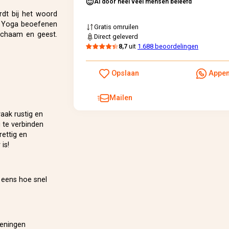
Al door heel veel mensen beleefd
dt bij het woord
s. Yoga beoefenen
Gratis omruilen
lichaam en geest.
Direct geleverd
8,7
uit
1.688 beoordelingen
Opslaan
Appe
Mailen
aak rustig en
 te verbinden
rettig en
is!
r eens hoe snel
feningen