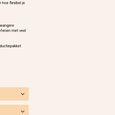
 hoe flexibel je
 zwangere
efenen met veel
oductiepakket