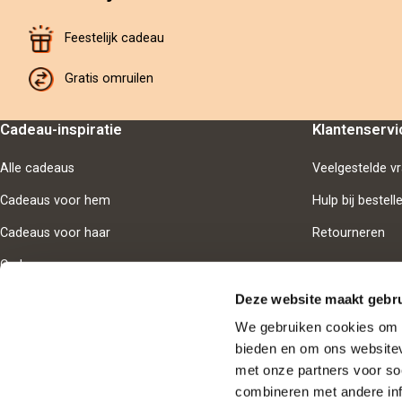
Feestelijk cadeau
Gratis omruilen
Cadeau-inspiratie
Klantenservi
Alle cadeaus
Veelgestelde v
Cadeaus voor hem
Hulp bij bestell
Cadeaus voor haar
Retourneren
Cadeaus voor samen
Deze website maakt gebru
We gebruiken cookies om i
bieden en om ons websitev
Goedgekeur
met onze partners voor so
combineren met andere inf