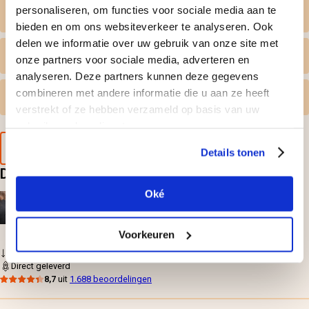
personaliseren, om functies voor sociale media aan te
Wat krijg ik geleverd
bieden en om ons websiteverkeer te analyseren. Ook
delen we informatie over uw gebruik van onze site met
Persoonlijk tintje
onze partners voor sociale media, adverteren en
analyseren. Deze partners kunnen deze gegevens
combineren met andere informatie die u aan ze heeft
Gratis omruilen
verstrekt of ze hebben verzameld op basis van uw
gebruik van hun diensten.
Voorbeeld van de cadeaubon
Details tonen
Deze doen? Leuk cadeau hoor
Oké
Workshop verf gooien
49,-
per persoon
Voorkeuren
Gratis omruilen
Direct geleverd
8,7
uit
1.688 beoordelingen