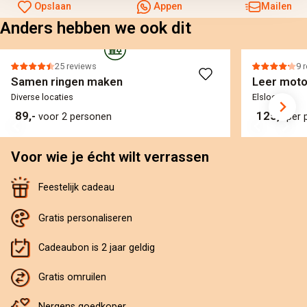
Opslaan
Appen
Mailen
Anders hebben we ook dit
25 reviews
9 
Samen ringen maken
Leer motor
Diverse locaties
Elsloo
89,-
125,-
voor 2 personen
per 
Voor wie je écht wilt verrassen
Feestelijk cadeau
Gratis personaliseren
Cadeaubon is 2 jaar geldig
Gratis omruilen
Nergens goedkoper