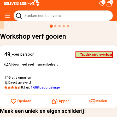
0
0
Home
›
Alle cadeaus
›
Workshop verf gooien
Workshop verf gooien
49,-
per persoon
Tijdelijk niet leverbaar
Al door heel veel mensen beleefd
Gratis omruilen
Direct geleverd
8,7
uit
1.688 beoordelingen
Opslaan
Appen
Mailen
Maak een uniek en eigen schilderij!