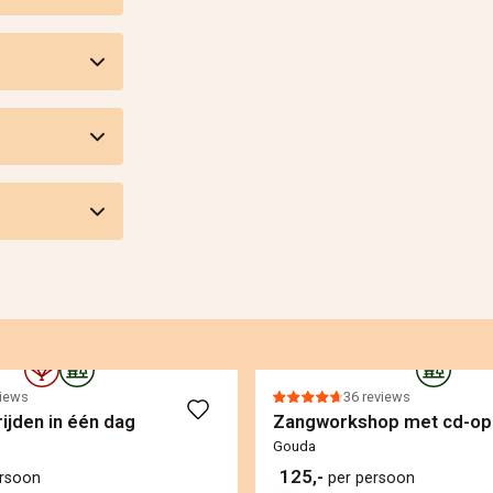
views
36 reviews
ijden in één dag
Zangworkshop met cd-o
Gouda
125,-
ersoon
per persoon