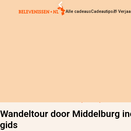
Alle cadeaus
Cadeautips
🎁 Verja
Home
›
Alle cadeaus
›
Wandeltour door Middelburg inclusief gids
Wandeltour door Middelburg in
gids