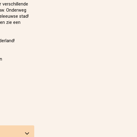
r verschillende
ouw. Onderweg
deleeuwse stad!
en zie een
derland!
an