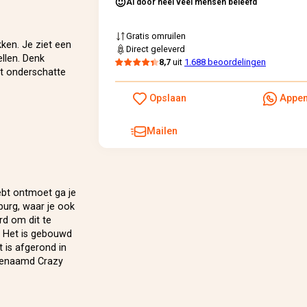
Al door heel veel mensen beleefd
Gratis omruilen
ken. Je ziet een
Direct geleverd
ellen. Denk
8,7
uit
1.688 beoordelingen
st onderschatte
Opslaan
Appe
Mailen
ebt ontmoet ga je
burg, waar je ook
rd om dit te
. Het is gebouwd
 is afgerond in
 genaamd Crazy