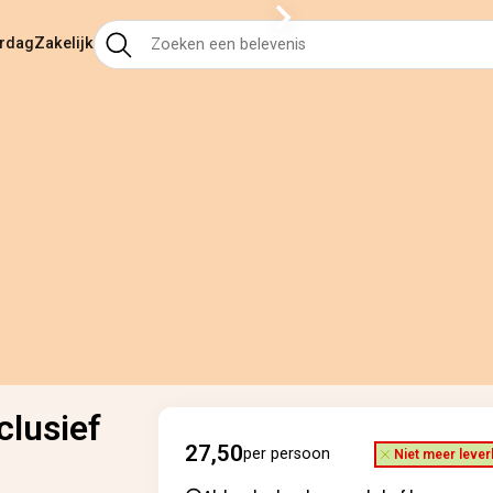
ardag
Zakelijk
clusief
27,50
per persoon
Niet meer lever