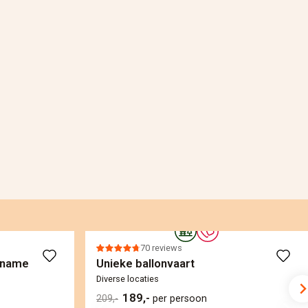
70 reviews
pname
Unieke ballonvaart
Diverse locaties
189,-
209,-
per persoon