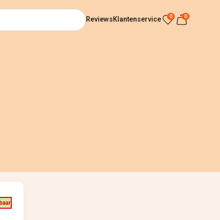
0
0
Reviews
Klantenservice
baar