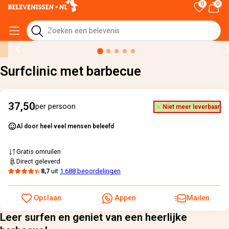
0
0
Home
›
Alle cadeaus
›
Surfclinic met barbecue
Surfclinic met barbecue
37,50
per persoon
Niet meer leverbaar
Al door heel veel mensen beleefd
Gratis omruilen
Direct geleverd
8,7
uit
1.688 beoordelingen
Opslaan
Appen
Mailen
Leer surfen en geniet van een heerlijke