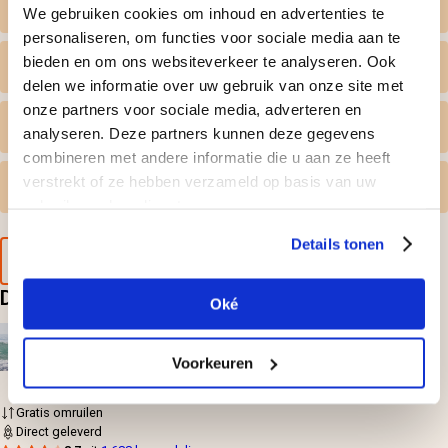
Zelf datum kiezen
We gebruiken cookies om inhoud en advertenties te
personaliseren, om functies voor sociale media aan te
bieden en om ons websiteverkeer te analyseren. Ook
Wat krijg ik geleverd
delen we informatie over uw gebruik van onze site met
onze partners voor sociale media, adverteren en
Persoonlijk tintje
analyseren. Deze partners kunnen deze gegevens
combineren met andere informatie die u aan ze heeft
verstrekt of ze hebben verzameld op basis van uw
Gratis omruilen
gebruik van hun diensten.
Details tonen
Voorbeeld van de cadeaubon
Deze doen? Leuk cadeau hoor
Oké
Surfclinic met barbecue
37,50
per persoon
Voorkeuren
Gratis omruilen
Direct geleverd