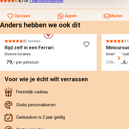
8,7
uit
1.688 beoordelingen
Opslaan
Appen
Mailen
Anders hebben we ook dit
82 reviews
31
Rijd zelf in een Ferrari
Minicursus
Diverse locaties
Diverse circui
79,-
155,
per persoon
179,-
Voor wie je écht wilt verrassen
Feestelijk cadeau
Gratis personaliseren
Cadeaubon is 2 jaar geldig