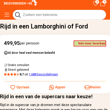
0
0
Home
›
Alle cadeaus
›
Rijd in een Lamborghini of Ford
Rijd in een Lamborghini of Ford
499,95
per persoon
Niet meer leverbaar
Al door heel veel mensen beleefd
Gratis omruilen
Direct geleverd
8,7
uit
1.688 beoordelingen
Opslaan
Appen
Mailen
Rijd in een van de supercars naar keuze!
Rijd in de supercar van je dromen met deze spectaculaire
experience. Met deze belevenis maak je een keuze voor een van de