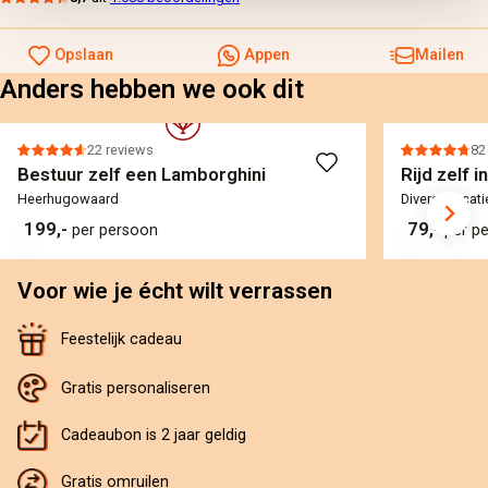
Opslaan
Appen
Mailen
Anders hebben we ook dit
22 reviews
82
Bestuur zelf een Lamborghini
Rijd zelf i
Heerhugowaard
Diverse locati
199,-
79,-
per persoon
per p
Voor wie je écht wilt verrassen
Feestelijk cadeau
Gratis personaliseren
Cadeaubon is 2 jaar geldig
Gratis omruilen