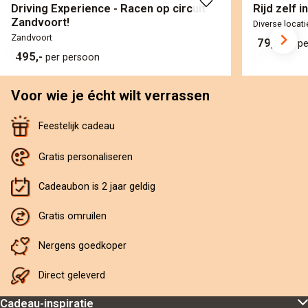
Driving Experience - Racen op circuit
Rijd zelf i
Zandvoort!
Diverse locati
Zandvoort
79,-
per p
495,-
per persoon
Voor wie je écht wilt verrassen
Feestelijk cadeau
Gratis personaliseren
Cadeaubon is 2 jaar geldig
Gratis omruilen
Nergens goedkoper
Direct geleverd
Cadeau-inspiratie