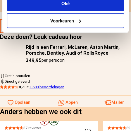
Oké
Gratis omruilen
Voorkeuren
Voorbeeld van de cadeaubon
Deze doen? Leuk cadeau hoor
Rijd in een Ferrari, McLaren, Aston Martin,
Porsche, Bentley, Audi of RollsRoyce
349,95
per persoon
Gratis omruilen
Direct geleverd
8,7
uit
1.688 beoordelingen
Opslaan
Appen
Mailen
Anders hebben we ook dit
37 reviews
82