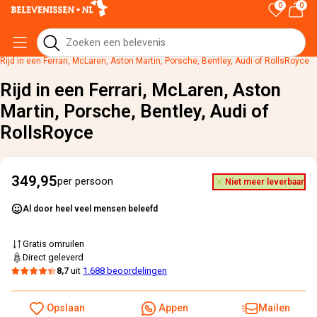
0
0
Home
›
Alle cadeaus
›
Rijd in een Ferrari, McLaren, Aston Martin, Porsche, Bentley, Audi of RollsRoyce
Rijd in een Ferrari, McLaren, Aston
Martin, Porsche, Bentley, Audi of
RollsRoyce
349,95
per persoon
Niet meer leverbaar
Al door heel veel mensen beleefd
Gratis omruilen
Direct geleverd
8,7
uit
1.688 beoordelingen
Opslaan
Appen
Mailen