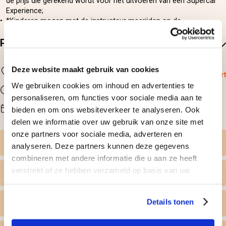
de prijs die gerekend wordt voor het uitvoeren van een Supercar
Experience;
*Kinderen mogen met de instructeur meerijden op de
bijrijdersstoel.
Praktische informatie
Locatie
Deze website maakt gebruik van cookies
Maassluis
Bekijk op kaart
We gebruiken cookies om inhoud en advertenties te
Duur
60 minuten
personaliseren, om functies voor sociale media aan te
Beschikbaarheid
bieden en om ons websiteverkeer te analyseren. Ook
Na reservering
delen we informatie over uw gebruik van onze site met
onze partners voor sociale media, adverteren en
Zelf datum kiezen
analyseren. Deze partners kunnen deze gegevens
combineren met andere informatie die u aan ze heeft
verstrekt of ze hebben verzameld op basis van uw
Wat krijg ik geleverd
gebruik van hun diensten.
Details tonen
Persoonlijk tintje