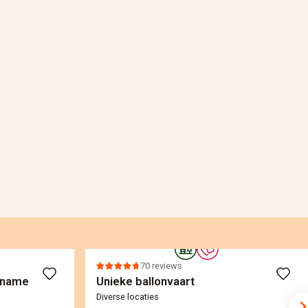
70 reviews
pname
Unieke ballonvaart
Diverse locaties