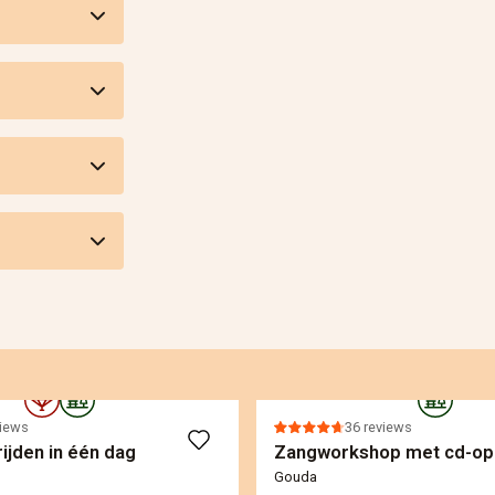
views
36 reviews
ijden in één dag
Zangworkshop met cd-o
Gouda