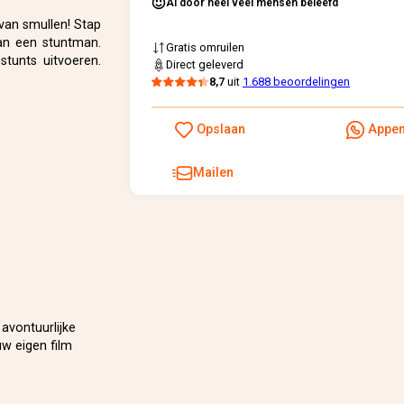
Al door heel veel mensen beleefd
 van smullen! Stap
an een stuntman.
Gratis omruilen
stunts uitvoeren.
Direct geleverd
8,7
uit
1.688 beoordelingen
Opslaan
Appe
Mailen
avontuurlijke
uw eigen film