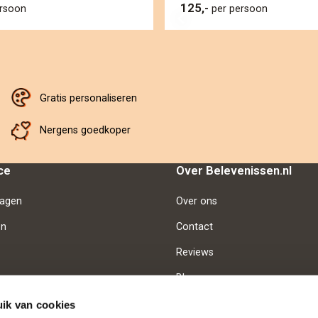
125,-
ersoon
per persoon
Gratis personaliseren
Nergens goedkoper
ce
Over Belevenissen.nl
ragen
Over ons
en
Contact
Reviews
Blog
Vacatures
ik van cookies