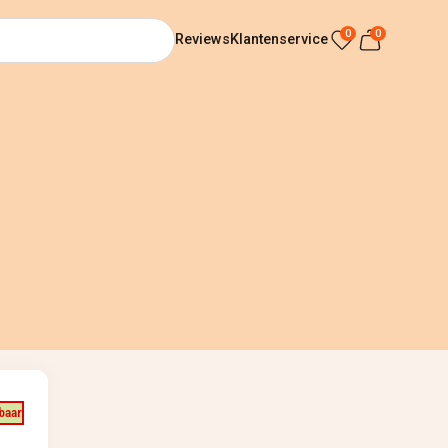
0
0
Reviews
Klantenservice
baar