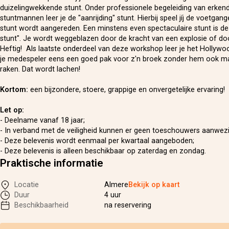
duizelingwekkende stunt. Onder professionele begeleiding van erken
stuntmannen leer je de "aanrijding" stunt. Hierbij speel jíj de voetgang
stunt wordt aangereden. Een minstens even spectaculaire stunt is de
stunt". Je wordt weggeblazen door de kracht van een explosie of do
Heftig! Als laatste onderdeel van deze workshop leer je het Hollyw
je medespeler eens een goed pak voor z'n broek zonder hem ook ma
raken. Dat wordt lachen!
Kortom:
een bijzondere, stoere, grappige en onvergetelijke ervaring!
Let op:
- Deelname vanaf 18 jaar;
- In verband met de veiligheid kunnen er geen toeschouwers aanwezig
- Deze belevenis wordt eenmaal per kwartaal aangeboden;
- Deze belevenis is alleen beschikbaar op zaterdag en zondag.
Praktische informatie
Locatie
Almere
Bekijk op kaart
Duur
4 uur
Beschikbaarheid
na reservering