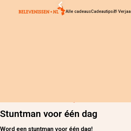
Alle cadeaus
Cadeautips
🎁 Verja
Home
›
Alle cadeaus
›
Stuntman voor één dag
Stuntman voor één dag
Word een stuntman voor één dag!