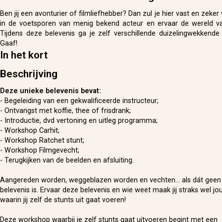
Ben jij een avonturier of filmliefhebber? Dan zul je hier vast en zeker
in de voetsporen van menig bekend acteur en ervaar de wereld v
Tijdens deze belevenis ga je zelf verschillende duizelingwekkende 
Gaaf!
In het kort
Beschrijving
Deze unieke belevenis bevat:
- Begeleiding van een gekwalificeerde instructeur;
- Ontvangst met koffie, thee of frisdrank;
- Introductie, dvd vertoning en uitleg programma;
- Workshop Carhit;
- Workshop Ratchet stunt;
- Workshop Filmgevecht;
- Terugkijken van de beelden en afsluiting.
Aangereden worden, weggeblazen worden en vechten... als dát geen 
belevenis is. Ervaar deze belevenis en wie weet maak jij straks wel jo
waarin jij zelf de stunts uit gaat voeren!
Deze workshop waarbij je zelf stunts gaat uitvoeren begint met een