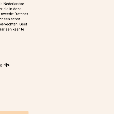
de Nederlandse
er die in deze
 tweede: "ratchet
or een schot.
ood-vechten. Geef
ar één keer te
 zijn;