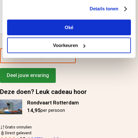
Het vertrekadres kom je pas te
Details tonen
weten als de cadeaubon
besteld is, maar het gaat er juist
om dat je dit van tevoren weet!
Oké
Voorkeuren
Alle beoordelingen bekijken
Deel jouw ervaring
Deze doen? Leuk cadeau hoor
Rondvaart Rotterdam
14,95
per persoon
Gratis omruilen
Direct geleverd