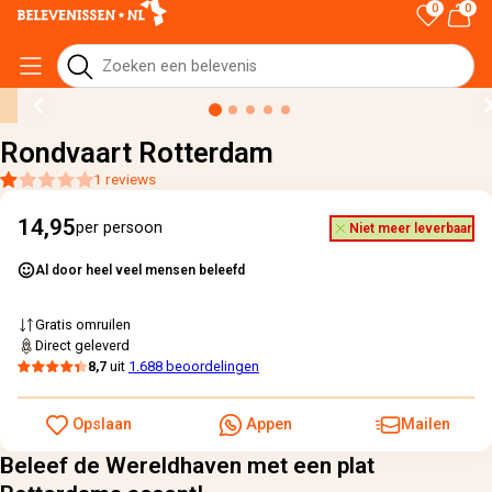
0
0
Home
›
Alle cadeaus
›
Rondvaart Rotterdam
Rondvaart Rotterdam
1 reviews
14,95
per persoon
Niet meer leverbaar
Al door heel veel mensen beleefd
Gratis omruilen
Direct geleverd
8,7
uit
1.688 beoordelingen
Opslaan
Appen
Mailen
Beleef de Wereldhaven met een plat