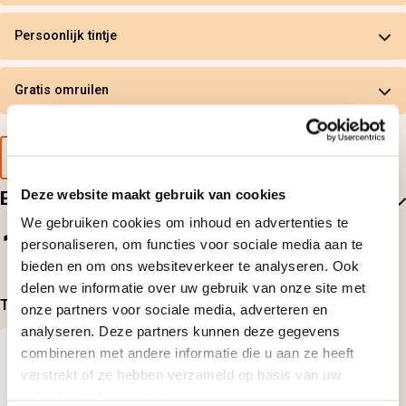
Persoonlijk tintje
Gratis omruilen
Voorbeeld van de cadeaubon
Deze website maakt gebruik van cookies
Beoordelingen
We gebruiken cookies om inhoud en advertenties te
1
personaliseren, om functies voor sociale media aan te
1
beoordelingen
bieden en om ons websiteverkeer te analyseren. Ook
delen we informatie over uw gebruik van onze site met
Top-beoordelingen
onze partners voor sociale media, adverteren en
analyseren. Deze partners kunnen deze gegevens
Geplaatst door:
combineren met andere informatie die u aan ze heeft
Wim Stal
verstrekt of ze hebben verzameld op basis van uw
gebruik van hun diensten.