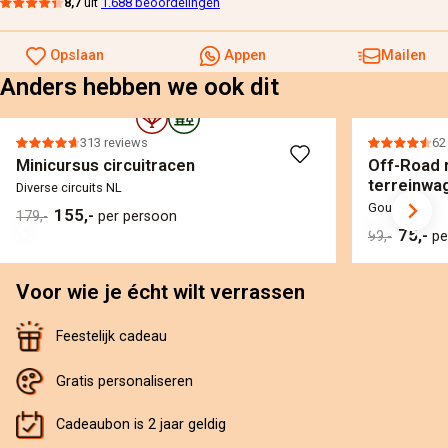
8,7
uit
1.688 beoordelingen
Opslaan
Appen
Mailen
Anders hebben we ook dit
313 reviews
62
Minicursus circuitracen
Off-Road r
terreinwa
Diverse circuits NL
Gouda
155,-
179,-
per persoon
75,-
99,-
pe
Voor wie je écht wilt verrassen
Feestelijk cadeau
Gratis personaliseren
Cadeaubon is 2 jaar geldig