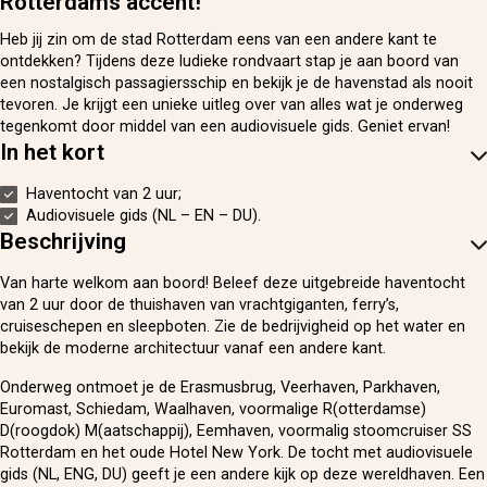
Rotterdams accent!
Heb jij zin om de stad Rotterdam eens van een andere kant te
ontdekken? Tijdens deze ludieke rondvaart stap je aan boord van
een nostalgisch passagiersschip en bekijk je de havenstad als nooit
tevoren. Je krijgt een unieke uitleg over van alles wat je onderweg
tegenkomt door middel van een audiovisuele gids. Geniet ervan!
In het kort
Haventocht van 2 uur;
Audiovisuele gids (NL – EN – DU).
Beschrijving
Van harte welkom aan boord! Beleef deze uitgebreide haventocht
van 2 uur door de thuishaven van vrachtgiganten, ferry’s,
cruiseschepen en sleepboten. Zie de bedrijvigheid op het water en
bekijk de moderne architectuur vanaf een andere kant.
Onderweg ontmoet je de Erasmusbrug, Veerhaven, Parkhaven,
Euromast, Schiedam, Waalhaven, voormalige R(otterdamse)
D(roogdok) M(aatschappij), Eemhaven, voormalig stoomcruiser SS
Rotterdam en het oude Hotel New York. De tocht met audiovisuele
gids (NL, ENG, DU) geeft je een andere kijk op deze wereldhaven. Een