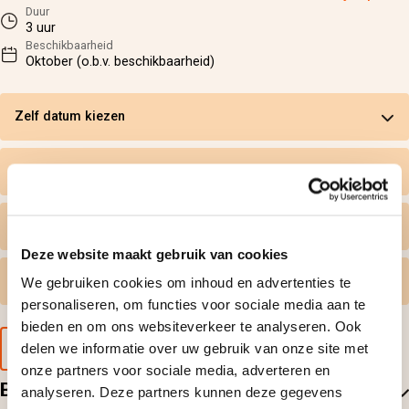
Duur
3 uur
Beschikbaarheid
Oktober (o.b.v. beschikbaarheid)
Zelf datum kiezen
Wat krijg ik geleverd
Persoonlijk tintje
Deze website maakt gebruik van cookies
Gratis omruilen
We gebruiken cookies om inhoud en advertenties te
personaliseren, om functies voor sociale media aan te
bieden en om ons websiteverkeer te analyseren. Ook
Voorbeeld van de cadeaubon
delen we informatie over uw gebruik van onze site met
onze partners voor sociale media, adverteren en
Beoordelingen
analyseren. Deze partners kunnen deze gegevens