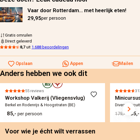
Vaar door Rotterdam... met heerlijk eten!
29,95
per persoon
Gratis omruilen
Direct geleverd
8,7
uit
1.688 beoordelingen
Opslaan
Appen
Mailen
Anders hebben we ook dit
55 reviews
31
Workshop Valkerij (Vliegensvlug)
Minicursus
Berkel en Rodenrijs & Hoogstraten (BE)
Diverse circui
85,-
155,
per persoon
179,-
Voor wie je écht wilt verrassen