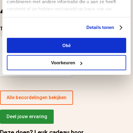
combineren met andere informatie die u aan ze heeft
4.5
verstrekt of ze hebben verzameld op basis van uw
2
beoordelingen
gebruik van hun diensten.
Details tonen
Top-beoordelingen
Geplaatst door:
Oké
Renato
Voorkeuren
Leuke betaalbare vaar tocht
Alle beoordelingen bekijken
Deel jouw ervaring
Deze doen? Leuk cadeau hoor