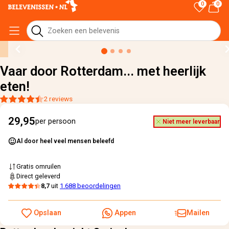
0
0
Home
›
Alle cadeaus
›
Vaar door Rotterdam... met heerlijk eten!
Vaar door Rotterdam... met heerlijk
eten!
2 reviews
29,95
per persoon
Niet meer leverbaar
Al door heel veel mensen beleefd
Gratis omruilen
Direct geleverd
8,7
uit
1.688 beoordelingen
Opslaan
Appen
Mailen