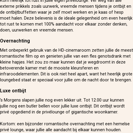
Kom heerlijk tot rust in jullie eigen privélounge. Ver weg van alle
externe prikkels zoals uurwerk, vreemde mensen tijdens je ontbijt en
de ontbijtbuffetten waar je zelf moet werken en je kaas of hesp
moet halen. Deze belevenis is de ideale gelegenheid om even heerlijk
tot rust te komen met 100% aandacht voor elkaar zonder denken,
doen, uurwerken en vreemde mensen.
Overnachting
Met onbeperkt gebruik van de HD-cinemaroom zetten jullie de meest
romantische film op en genieten jullie van een fles genotsdrank met
kleine hapjes. Het zou zo maar kunnen dat je wegdroomt in deze
betoverende kamer met de mooiste kleursferen en
infraroodelementen. Dit is ook niet heel apart, want het heerlijk grote
loungebed staat er speciaal voor jullie om de nacht door te brengen.
Luxe ontbijt
's Morgens slapen jullie nog even lekker uit. Tot 12.00 uur kunnen
jullie nog een butler bellen voor jullie luxe ontbijt. Dit ontbijt wordt
privé opgediend in de privélounge of gigantische woonkamer.
Kortom:
een bijzonder romantische overnachting met een hemelse
privé lounge, waar jullie alle aandacht bij elkaar kunnen houden.