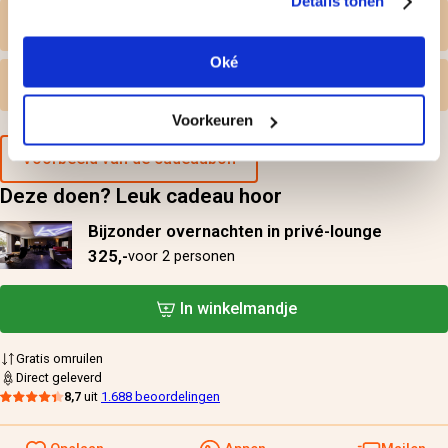
Details tonen
Persoonlijk tintje
Oké
Gratis omruilen
Voorkeuren
Voorbeeld van de cadeaubon
Deze doen? Leuk cadeau hoor
Bijzonder overnachten in privé-lounge
325,-
voor 2 personen
In winkelmandje
Gratis omruilen
Direct geleverd
8,7
uit
1.688 beoordelingen