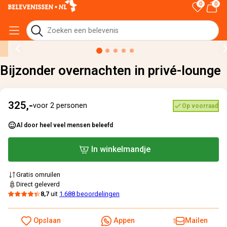
0
0
Home
›
Alle cadeaus
›
Bijzonder overnachten in privé-lounge
Bijzonder overnachten in privé-lounge
325,-
voor 2 personen
Op voorraad
Al door heel veel mensen beleefd
In winkelmandje
Gratis omruilen
Direct geleverd
8,7
uit
1.688 beoordelingen
Opslaan
Appen
Mailen