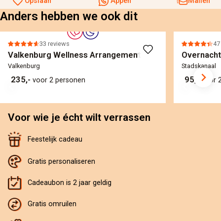
Opslaan
Appen
Mailen
Anders hebben we ook dit
33 reviews
47
Valkenburg Wellness Arrangement
Overnacht
Valkenburg
Stadskanaal
235,-
95,-
voor 2 personen
voor 
Voor wie je écht wilt verrassen
Feestelijk cadeau
Gratis personaliseren
Cadeaubon is 2 jaar geldig
Gratis omruilen