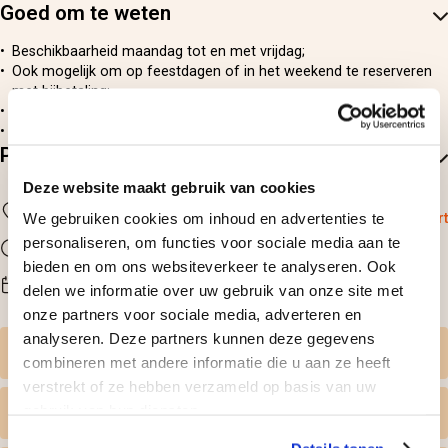
Goed om te weten
Beschikbaarheid maandag tot en met vrijdag;
Ook mogelijk om op feestdagen of in het weekend te reserveren
met bijbetaling;
Bij reservatie wordt het exacte aankomsttijdstip vermeld;
Bij reservatie krijgen jullie een gedetailleerde wegbeschrijving.
Praktische informatie
Deze website maakt gebruik van cookies
Locatie
We gebruiken cookies om inhoud en advertenties te
Grobbendonk
Bekijk op kaart
Duur
personaliseren, om functies voor sociale media aan te
1 overnachting (22 uur)
bieden en om ons websiteverkeer te analyseren. Ook
Beschikbaarheid
delen we informatie over uw gebruik van onze site met
Maandag t/m zondag
onze partners voor sociale media, adverteren en
analyseren. Deze partners kunnen deze gegevens
Zelf datum kiezen
combineren met andere informatie die u aan ze heeft
verstrekt of ze hebben verzameld op basis van uw
gebruik van hun diensten.
Wat krijg ik geleverd