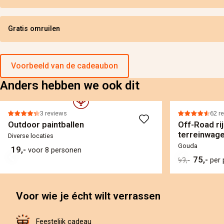
Gratis omruilen
Voorbeeld van de cadeaubon
Anders hebben we ook dit
3 reviews
62 r
Outdoor paintballen
Off-Road ri
terreinwag
Diverse locaties
Gouda
19,-
voor 8 personen
75,-
99,-
per
Voor wie je écht wilt verrassen
Feestelijk cadeau