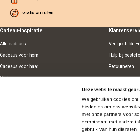
Gratis omruilen
Cadeau-inspiratie
Klantenservi
Alle cadeaus
Veelgestelde v
Cadeaus voor hem
Hulp bij bestell
Cadeaus voor haar
Retourneren
Cadeaus voor samen
Deze website maakt gebru
We gebruiken cookies om i
bieden en om ons websitev
Goedgekeur
met onze partners voor so
combineren met andere inf
Nederland
gebruik van hun diensten.
Cookie-instellingen
Privacy-beleid
Algemene voorwaarden