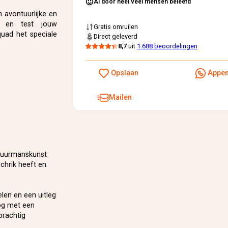
Al door heel veel mensen beleefd
 avontuurlijke en
n en test jouw
Gratis omruilen
quad het speciale
Direct geleverd
8,7
uit
1.688 beoordelingen
Opslaan
Appe
Mailen
stuurmanskunst
chrik heeft en
len en een uitleg
oog met een
prachtig