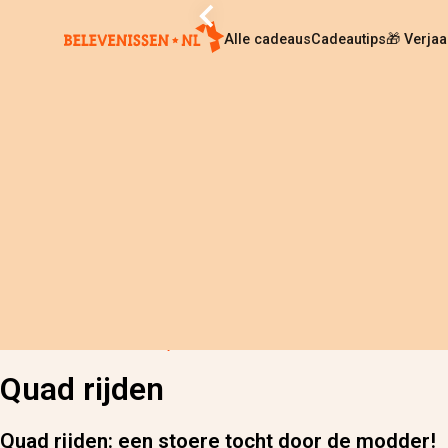
Alle cadeaus
Cadeautips
🎁 Verja
Home
›
Alle cadeaus
›
Quad rijden
Quad rijden
Quad rijden: een stoere tocht door de modder!