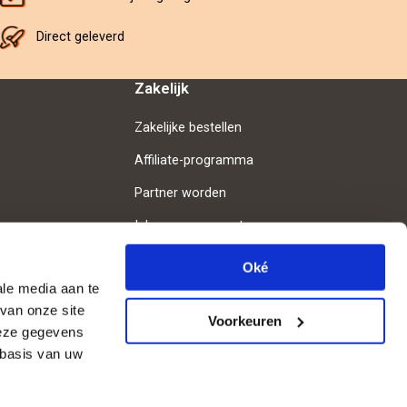
Direct geleverd
Zakelijk
Zakelijke bestellen
Affiliate-programma
Partner worden
Inloggen voor partners
Oké
ale media aan te
van onze site
Volg ons
Voorkeuren
deze gegevens
 basis van uw
© 2008- 2026 Belevenissen.nl