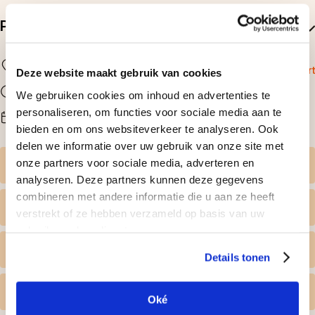
gereserveerd.
Praktische informatie
Locatie
Zandvoort
Bekijk op kaart
Deze website maakt gebruik van cookies
Duur
We gebruiken cookies om inhoud en advertenties te
hele dag
Beschikbaarheid
personaliseren, om functies voor sociale media aan te
na reservering
bieden en om ons websiteverkeer te analyseren. Ook
delen we informatie over uw gebruik van onze site met
onze partners voor sociale media, adverteren en
Zelf datum kiezen
analyseren. Deze partners kunnen deze gegevens
combineren met andere informatie die u aan ze heeft
Wat krijg ik geleverd
verstrekt of ze hebben verzameld op basis van uw
gebruik van hun diensten.
Persoonlijk tintje
Details tonen
Gratis omruilen
Oké