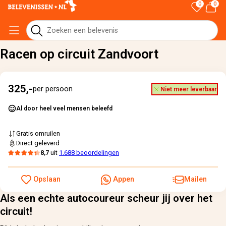
0
0
Home
›
Alle cadeaus
›
Racen op circuit Zandvoort
Racen op circuit Zandvoort
325,-
per persoon
Niet meer leverbaar
Al door heel veel mensen beleefd
Gratis omruilen
Direct geleverd
8,7
uit
1.688 beoordelingen
Opslaan
Appen
Mailen
Als een echte autocoureur scheur jij over het
circuit!