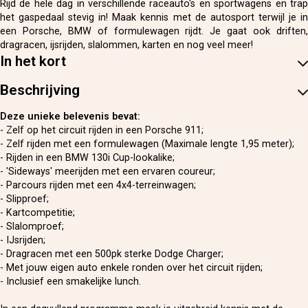
Rijd de hele dag in verschillende raceauto's en sportwagens en trap
het gaspedaal stevig in! Maak kennis met de autosport terwijl je in
een Porsche, BMW of formulewagen rijdt. Je gaat ook driften,
dragracen, ijsrijden, slalommen, karten en nog veel meer!
In het kort
Beschrijving
Deze unieke belevenis bevat:
- Zelf op het circuit rijden in een Porsche 911;
- Zelf rijden met een formulewagen (Maximale lengte 1,95 meter);
- Rijden in een BMW 130i Cup-lookalike;
- 'Sideways' meerijden met een ervaren coureur;
- Parcours rijden met een 4x4-terreinwagen;
- Slipproef;
- Kartcompetitie;
- Slalomproef;
- IJsrijden;
- Dragracen met een 500pk sterke Dodge Charger;
- Met jouw eigen auto enkele ronden over het circuit rijden;
- Inclusief een smakelijke lunch.