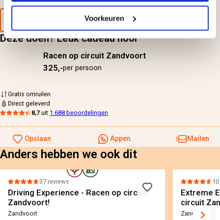
Voorkeuren
Voorbeeld van de cadeaubon
Deze doen? Leuk cadeau hoor
Racen op circuit Zandvoort
325,-
per persoon
Gratis omruilen
Direct geleverd
8,7
uit
1.688 beoordelingen
Opslaan
Appen
Mailen
Anders hebben we ook dit
37 reviews
10
Driving Experience - Racen op circuit
Extreme E
Zandvoort!
circuit Za
Zandvoort
Zandvoort