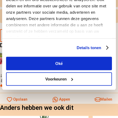
Persoonlijk tintje
delen we informatie over uw gebruik van onze site met
onze partners voor sociale media, adverteren en
Gratis omruilen
analyseren. Deze partners kunnen deze gegevens
combineren met andere informatie die u aan ze heeft
verstrekt of ze hebben verzameld op basis van uw
Voorbeeld van de cadeaubon
gebruik van hun diensten.
Deze doen? Leuk cadeau hoor
Details tonen
Picknick in het park
65,-
voor 2 personen
Oké
Gratis omruilen
Voorkeuren
Direct geleverd
8,7
uit
1.688 beoordelingen
Opslaan
Appen
Mailen
Anders hebben we ook dit