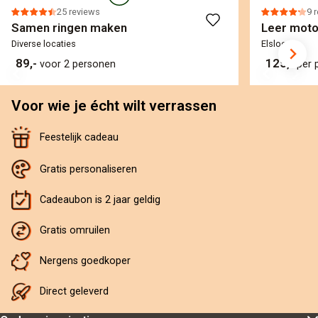
25 reviews
9 
Samen ringen maken
Leer motor
Diverse locaties
Elsloo
89,-
125,-
voor 2 personen
per 
Voor wie je écht wilt verrassen
Feestelijk cadeau
Gratis personaliseren
Cadeaubon is 2 jaar geldig
Gratis omruilen
Nergens goedkoper
Direct geleverd