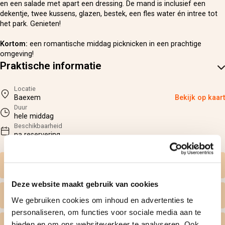
en een salade met apart een dressing. De mand is inclusief een
dekentje, twee kussens, glazen, bestek, een fles water én intree tot
het park. Genieten!
Kortom:
een romantische middag picknicken in een prachtige
omgeving!
Praktische informatie
Locatie
Baexem
Bekijk op kaart
Duur
hele middag
Beschikbaarheid
na reservering
Zelf datum kiezen
Deze website maakt gebruik van cookies
Wat krijg ik geleverd
We gebruiken cookies om inhoud en advertenties te
personaliseren, om functies voor sociale media aan te
bieden en om ons websiteverkeer te analyseren. Ook