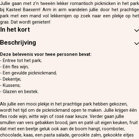
Jullie gaan met z’n tweeën lekker romantisch picknicken in het park
bij Kasteel Baexem! Arm in arm wandelen jullie door het prachtige
park met een mand vol lekkernijen op zoek naar een plekje op het
gras. Dat wordt genieten!
In het kort
Beschrijving
Deze belevenis voor twee personen bevat:
- Entree tot het park;
- Eén fles wijn;
- Een gevulde picknickmand;
- Dekentje;
- Kussens;
- Glazen en bestek.
Als jullie een mooi plekje in het prachtige park hebben gekozen,
wordt het tijd om de picknickmand open te maken. Jullie krijgen één
fles rode wijn, witte wijn of rosé naar keuze. Verder gaan jullie
smullen van vers gebakken brood, jam en paté uit eigen keuken, fruit
dat met een beetje geluk ook aan de boom hangt, roomboter,
chocolade, kaas, een pasta salade, gerookte zalm, gekookte eitjes