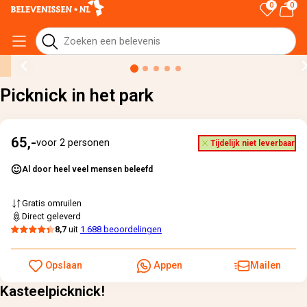
0
0
Home
›
Alle cadeaus
›
Picknick in het park
Picknick in het park
65,-
voor 2 personen
Tijdelijk niet leverbaar
Al door heel veel mensen beleefd
Gratis omruilen
Direct geleverd
8,7
uit
1.688 beoordelingen
Opslaan
Appen
Mailen
Kasteelpicknick!