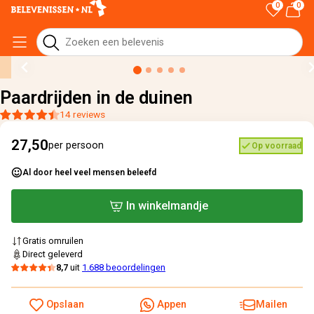
0
0
Home
›
Alle cadeaus
›
Paardrijden in de duinen
Paardrijden in de duinen
14 reviews
27,50
per persoon
Op voorraad
Al door heel veel mensen beleefd
In winkelmandje
Gratis omruilen
Direct geleverd
8,7
uit
1.688 beoordelingen
Opslaan
Appen
Mailen