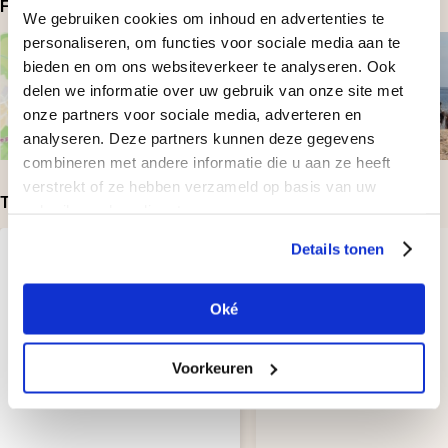
Foto's bij beoordelingen
We gebruiken cookies om inhoud en advertenties te
personaliseren, om functies voor sociale media aan te
bieden en om ons websiteverkeer te analyseren. Ook
delen we informatie over uw gebruik van onze site met
onze partners voor sociale media, adverteren en
analyseren. Deze partners kunnen deze gegevens
combineren met andere informatie die u aan ze heeft
verstrekt of ze hebben verzameld op basis van uw
Top-beoordelingen
gebruik van hun diensten.
Details tonen
Geplaatst door:
Geplaatst door:
Fred Roldanus
Merle
Oké
kan wel schrijven, maar ik weeg
Top!
helaas 95 kilo prettige dag
Voorkeuren
verder