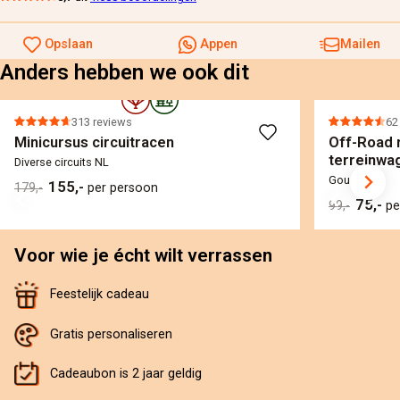
Opslaan
Appen
Mailen
Anders hebben we ook dit
313 reviews
62
Minicursus circuitracen
Off-Road r
terreinwa
Diverse circuits NL
Gouda
155,-
179,-
per persoon
75,-
99,-
pe
Voor wie je écht wilt verrassen
Feestelijk cadeau
Gratis personaliseren
Cadeaubon is 2 jaar geldig