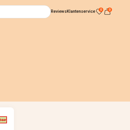
0
0
Reviews
Klantenservice
baar