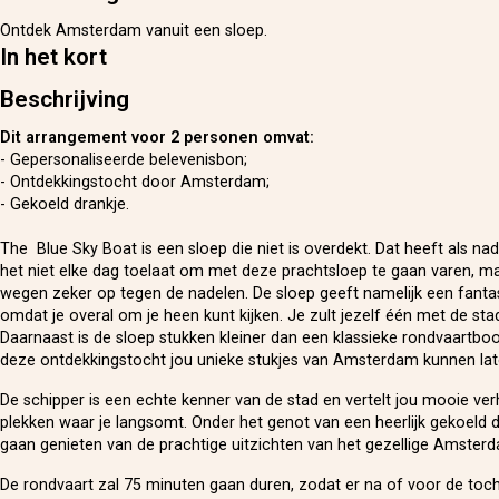
Ontdek Amsterdam vanuit een sloep.
In het kort
Beschrijving
Dit arrangement voor 2 personen omvat:
- Gepersonaliseerde belevenisbon;
- Ontdekkingstocht door Amsterdam;
- Gekoeld drankje.
The Blue Sky Boat is een sloep die niet is overdekt. Dat heeft als na
het niet elke dag toelaat om met deze prachtsloep te gaan varen, m
wegen zeker op tegen de nadelen. De sloep geeft namelijk een fantast
omdat je overal om je heen kunt kijken. Je zult jezelf één met de sta
Daarnaast is de sloep stukken kleiner dan een klassieke rondvaartboo
deze ontdekkingstocht jou unieke stukjes van Amsterdam kunnen lat
De schipper is een echte kenner van de stad en vertelt jou mooie ver
plekken waar je langsomt. Onder het genot van een heerlijk gekoeld d
gaan genieten van de prachtige uitzichten van het gezellige Amster
De rondvaart zal 75 minuten gaan duren, zodat er na of voor de toch