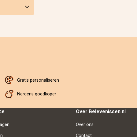
Gratis personaliseren
Nergens goedkoper
ce
Over Belevenissen.nl
ragen
Over ons
en
Contact