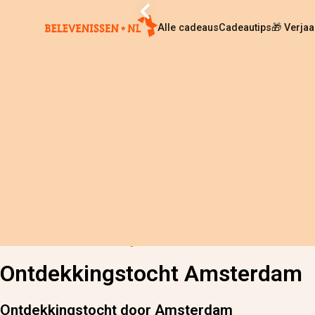
Alle cadeaus
Cadeautips
🎁 Verja
Home
›
Alle cadeaus
›
Ontdekkingstocht Amsterdam
Ontdekkingstocht Amsterdam
Ontdekkingstocht door Amsterdam