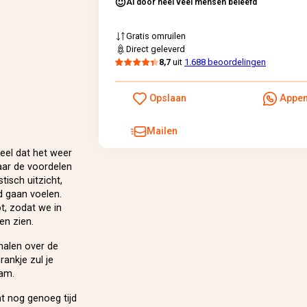
Al door heel veel mensen beleefd
Gratis omruilen
Direct geleverd
8,7
uit
1.688 beoordelingen
Opslaan
Appe
Mailen
deel dat het weer
aar de voordelen
isch uitzicht,
d gaan voelen.
t, zodat we in
en zien.
halen over de
rankje zul je
dam.
t nog genoeg tijd