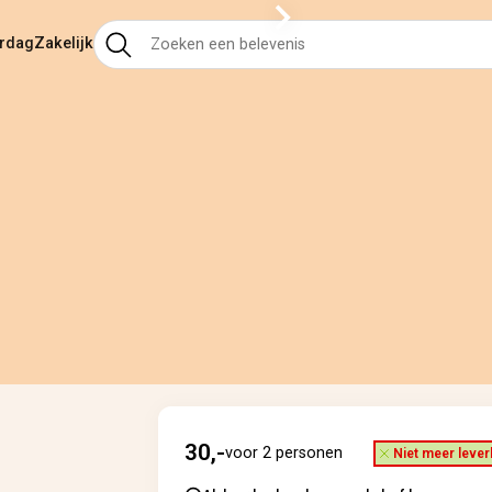
ardag
Zakelijk
30,-
voor 2 personen
Niet meer lever