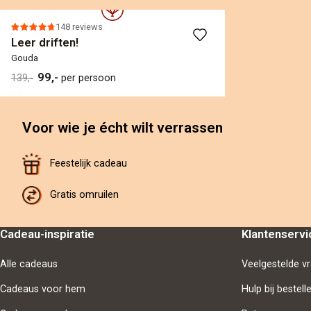
148 reviews
Leer driften!
Gouda
99,-
139,-
per persoon
Voor wie je écht wilt verrassen
Feestelijk cadeau
Gratis omruilen
Cadeau-inspiratie
Klantenservi
Alle cadeaus
Veelgestelde v
Cadeaus voor hem
Hulp bij bestell