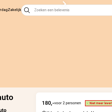
ardag
Zakelijk
auto
180,-
voor 2 personen
Niet meer lever
uto