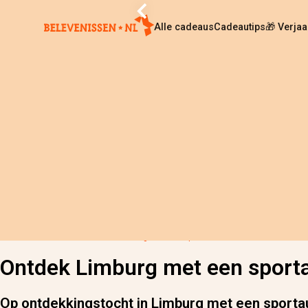
Alle cadeaus
Cadeautips
🎁 Verja
Home
›
Alle cadeaus
›
Ontdek Limburg met een sportauto
Ontdek Limburg met een sport
Op ontdekkingstocht in Limburg met een sporta