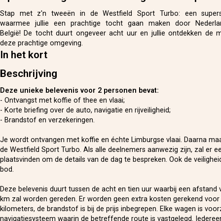
Stap met z'n tweeën in de Westfield Sport Turbo: een supers
waarmee jullie een prachtige tocht gaan maken door Nederlan
België! De tocht duurt ongeveer acht uur en jullie ontdekken de m
deze prachtige omgeving.
In het kort
Beschrijving
Deze unieke belevenis voor 2 personen bevat:
- Ontvangst met koffie of thee en vlaai;
- Korte briefing over de auto, navigatie en rijveiligheid;
- Brandstof en verzekeringen.
Je wordt ontvangen met koffie en échte Limburgse vlaai. Daarna maa
de Westfield Sport Turbo. Als alle deelnemers aanwezig zijn, zal er ee
plaatsvinden om de details van de dag te bespreken. Ook de veilighei
bod.
Deze belevenis duurt tussen de acht en tien uur waarbij een afstand
km zal worden gereden. Er worden geen extra kosten gerekend voor
kilometers, de brandstof is bij de prijs inbegrepen. Elke wagen is voo
navigatiesysteem waarin de betreffende route is vastgelegd. Iedereen