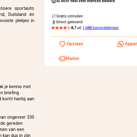
Al door heel veel mensen beleefd
toere sportauto
d, Duitsland én
Gratis omruilen
ooiste plekjes in
Direct geleverd
8,7
uit
1.688 beoordelingen
Opslaan
Appe
Mailen
k je kennis met
n briefing
d komt hierbij aan
 van ongeveer 330
 de gereden
rzien van een
 kan dus in zijn