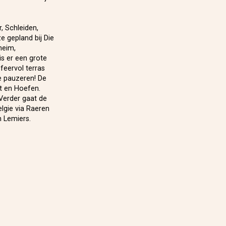
, Schleiden,
e gepland bij Die
heim,
is er een grote
feervol terras
te pauzeren! De
t en Hoefen.
Verder gaat de
lgie via Raeren
n Lemiers.