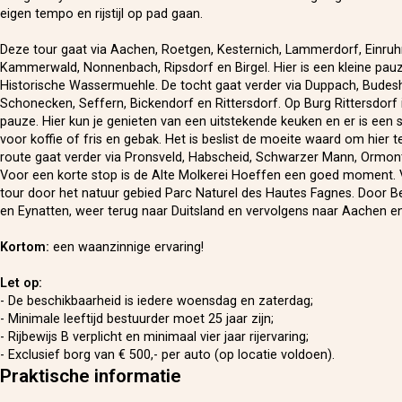
eigen tempo en rijstijl op pad gaan.
Deze tour gaat via Aachen, Roetgen, Kesternich, Lammerdorf, Einruhr
Kammerwald, Nonnenbach, Ripsdorf en Birgel. Hier is een kleine pauz
Historische Wassermuehle. De tocht gaat verder via Duppach, Budes
Schonecken, Seffern, Bickendorf en Rittersdorf. Op Burg Rittersdorf 
pauze. Hier kun je genieten van een uitstekende keuken en er is een s
voor koffie of fris en gebak. Het is beslist de moeite waard om hier 
route gaat verder via Pronsveld, Habscheid, Schwarzer Mann, Ormon
Voor een korte stop is de Alte Molkerei Hoeffen een goed moment. 
tour door het natuur gebied Parc Naturel des Hautes Fagnes. Door Be
en Eynatten, weer terug naar Duitsland en vervolgens naar Aachen e
Kortom:
een waanzinnige ervaring!
Let op:
- De beschikbaarheid is iedere woensdag en zaterdag;
- Minimale leeftijd bestuurder moet 25 jaar zijn;
- Rijbewijs B verplicht en minimaal vier jaar rijervaring;
- Exclusief borg van € 500,- per auto (op locatie voldoen).
Praktische informatie