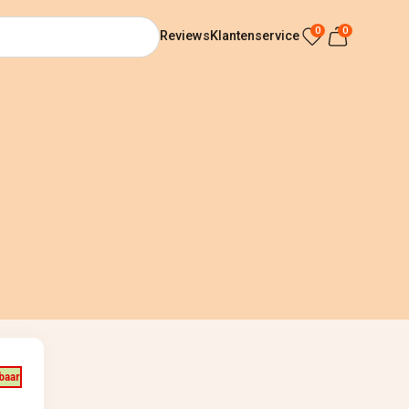
0
0
Reviews
Klantenservice
baar