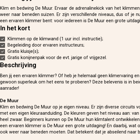
Klim en bedwing De Muur. Ervaar de adrenalinekick van het klimmen
weer naar beneden suizen. Er zijn verschillende niveaus, dus of je n
een ervaren klimmer bent: voor iedereen is De Muur een grote uitdag
In het kort
Klimmen op de klimwand (1 uur incl. instructie);
Begeleiding door ervaren instructeurs;
Gratis kluisje(s);
Gratis konijnenpak voor de evt. jarige of vrijgezel.
Beschrijving
Ben jij een ervaren klimmer? Of heb je helemaal geen klimervaring en li
gewoon superleuk om het eens te proberen? Deze belevenis is in bei
aanrader!
De Muur
Klim en bedwing De Muur op je eigen niveau. Er zijn diverse circuits v
met een eigen kleuraanduiding. De kleuren geven het niveau aan: van 
heel zwaar. Beginners kunnen op De Muur hun klimtalent ontwikkelen
een ervaren klimmer is De Muur een grote uitdaging! En daarbij, wat
ook weer naar beneden moeten. Dat betekent dat je abseilend naar 