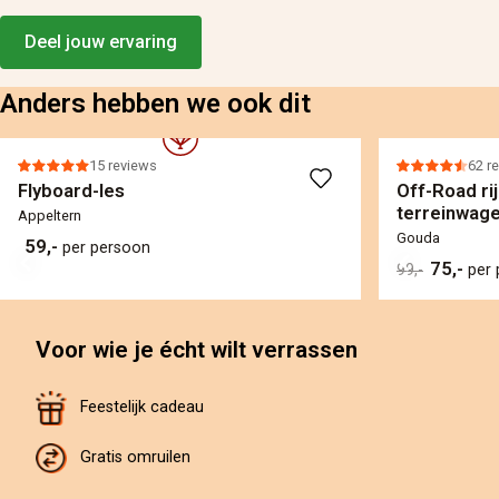
Deel jouw ervaring
Anders hebben we ook dit
15 reviews
62 r
Flyboard-les
Off-Road ri
terreinwag
Appeltern
Gouda
59,-
per persoon
75,-
99,-
per
Voor wie je écht wilt verrassen
Feestelijk cadeau
Gratis omruilen