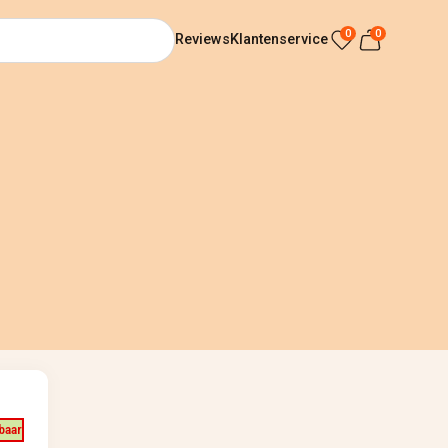
0
0
Reviews
Klantenservice
baar