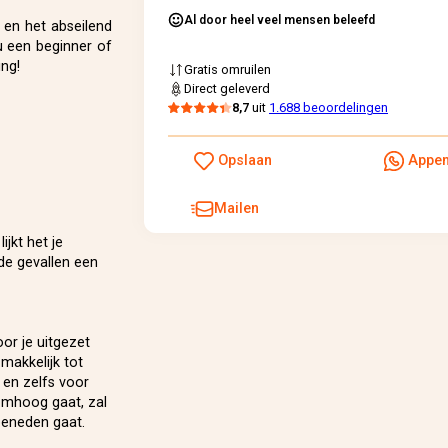
Al door heel veel mensen beleefd
 en het abseilend
u een beginner of
ing!
Gratis omruilen
Direct geleverd
8,7
uit
1.688 beoordelingen
Opslaan
Appe
Mailen
jkt het je
de gevallen een
oor je uitgezet
makkelijk tot
 en zelfs voor
 omhoog gaat, zal
beneden gaat.