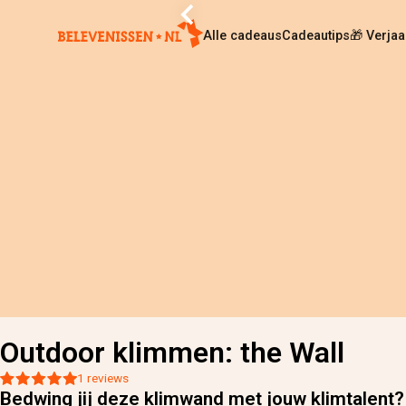
Alle cadeaus
Cadeautips
🎁 Verja
Home
›
Alle cadeaus
›
Outdoor klimmen: the Wall
Outdoor klimmen: the Wall
1 reviews
Bedwing jij deze klimwand met jouw klimtalent?