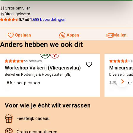
Gratis omruilen
Direct geleverd
8,7
uit
1.688 beoordelingen
Opslaan
Appen
Mailen
Anders hebben we ook dit
55 reviews
31
Workshop Valkerij (Vliegensvlug)
Minicursus
Berkel en Rodenrijs & Hoogstraten (BE)
Diverse circui
85,-
155,
per persoon
179,-
Voor wie je écht wilt verrassen
Feestelijk cadeau
Gratis personaliseren