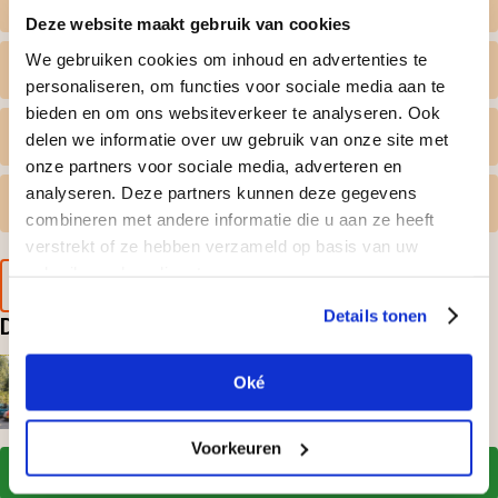
Zelf datum kiezen
Deze website maakt gebruik van cookies
We gebruiken cookies om inhoud en advertenties te
Wat krijg ik geleverd
personaliseren, om functies voor sociale media aan te
bieden en om ons websiteverkeer te analyseren. Ook
Persoonlijk tintje
delen we informatie over uw gebruik van onze site met
onze partners voor sociale media, adverteren en
analyseren. Deze partners kunnen deze gegevens
Gratis omruilen
combineren met andere informatie die u aan ze heeft
verstrekt of ze hebben verzameld op basis van uw
gebruik van hun diensten.
Voorbeeld van de cadeaubon
Details tonen
Deze doen? Leuk cadeau hoor
Kever Rijden – nostalgie, charme en vrolijk
Oké
rijplezier!
150,-
voor 4 personen
Voorkeuren
In winkelmandje