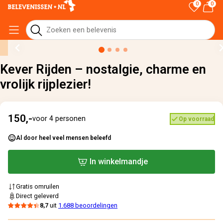
0
0
Home
›
Alle cadeaus
›
Kever Rijden – nostalgie, charme en vrolijk rijplezier!
Kever Rijden – nostalgie, charme en
vrolijk rijplezier!
150,-
voor 4 personen
Op voorraad
Al door heel veel mensen beleefd
In winkelmandje
Gratis omruilen
Direct geleverd
8,7
uit
1.688 beoordelingen