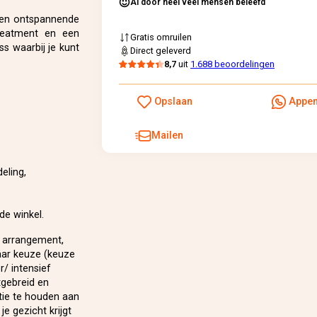
Al door heel veel mensen beleefd
een ontspannende
treatment en een
Gratis omruilen
s waarbij je kunt
Direct geleverd
8,7
uit
1.688 beoordelingen
Opslaan
Appe
Mailen
eling,
de winkel.
n arrangement,
aar keuze (keuze
/ intensief
tgebreid en
tie te houden aan
e gezicht krijgt