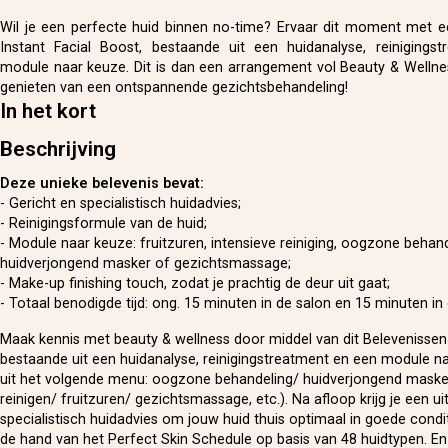
Wil je een perfecte huid binnen no-time? Ervaar dit moment met 
Instant Facial Boost, bestaande uit een huidanalyse, reinigings
module naar keuze. Dit is dan een arrangement vol Beauty & Wellnes
genieten van een ontspannende gezichtsbehandeling!
In het kort
Beschrijving
Deze unieke belevenis bevat:
- Gericht en specialistisch huidadvies;
- Reinigingsformule van de huid;
- Module naar keuze: fruitzuren, intensieve reiniging, oogzone behand
huidverjongend masker of gezichtsmassage;
- Make-up finishing touch, zodat je prachtig de deur uit gaat;
- Totaal benodigde tijd: ong. 15 minuten in de salon en 15 minuten in 
Maak kennis met beauty & wellness door middel van dit Belevenisse
bestaande uit een huidanalyse, reinigingstreatment en een module n
uit het volgende menu: oogzone behandeling/ huidverjongend masker
reinigen/ fruitzuren/ gezichtsmassage, etc.). Na afloop krijg je een ui
specialistisch huidadvies om jouw huid thuis optimaal in goede condi
de hand van het Perfect Skin Schedule op basis van 48 huidtypen. En j