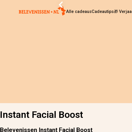
Alle cadeaus
Cadeautips
🎁 Verja
Home
›
Alle cadeaus
›
Instant Facial Boost
Instant Facial Boost
Belevenissen Instant Facial Boost