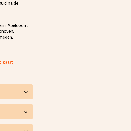
huid na de
m, Apeldoorn,
ndhoven,
jmegen,
p kaart