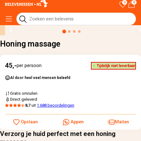
0
0
Home
›
Alle cadeaus
›
Honing massage
Honing massage
45,-
per persoon
Tijdelijk niet leverbaar
Al door heel veel mensen beleefd
Gratis omruilen
Direct geleverd
8,7
uit
1.688 beoordelingen
Opslaan
Appen
Mailen
Verzorg je huid perfect met een honing