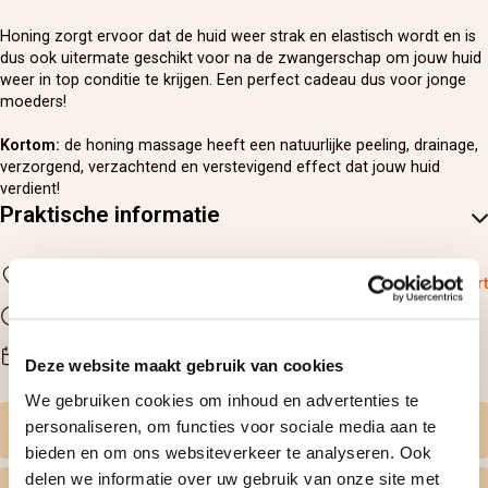
Honing zorgt ervoor dat de huid weer strak en elastisch wordt en is
dus ook uitermate geschikt voor na de zwangerschap om jouw huid
weer in top conditie te krijgen. Een perfect cadeau dus voor jonge
moeders!
Kortom:
de honing massage heeft een natuurlijke peeling, drainage,
verzorgend, verzachtend en verstevigend effect dat jouw huid
verdient!
Praktische informatie
Locatie
Rijssen
Bekijk op kaart
Duur
1 uur
Beschikbaarheid
na reservering
Deze website maakt gebruik van cookies
We gebruiken cookies om inhoud en advertenties te
personaliseren, om functies voor sociale media aan te
Zelf datum kiezen
bieden en om ons websiteverkeer te analyseren. Ook
delen we informatie over uw gebruik van onze site met