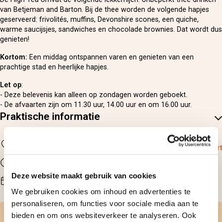
van Betjeman and Barton. Bij de thee worden de volgende hapjes
geserveerd: frivolités, muffins, Devonshire scones, een quiche,
warme saucijsjes, sandwiches en chocolade brownies. Dat wordt dus
genieten!
Kortom:
Een middag ontspannen varen en genieten van een
prachtige stad en heerlijke hapjes.
Let op
:
- Deze belevenis kan alleen op zondagen worden geboekt.
- De afvaarten zijn om 11.30 uur, 14.00 uur en om 16.00 uur.
Praktische informatie
Locatie
Haarlem
Bekijk op kaart
Duur
1.5 uur
Deze website maakt gebruik van cookies
Beschikbaarheid
na reservering
We gebruiken cookies om inhoud en advertenties te
personaliseren, om functies voor sociale media aan te
Zelf datum kiezen
bieden en om ons websiteverkeer te analyseren. Ook