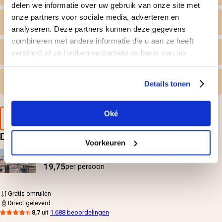
delen we informatie over uw gebruik van onze site met
onze partners voor sociale media, adverteren en
Wat krijg ik geleverd
analyseren. Deze partners kunnen deze gegevens
combineren met andere informatie die u aan ze heeft
Persoonlijk tintje
verstrekt of ze hebben verzameld op basis van uw
gebruik van hun diensten.
Gratis omruilen
Details tonen
Oké
Voorbeeld van de cadeaubon
Deze doen? Leuk cadeau hoor
Voorkeuren
High Tea cruise door historisch Haarlem
19,75
per persoon
Gratis omruilen
Direct geleverd
8,7
uit
1.688 beoordelingen