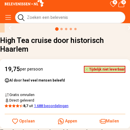
0
0
Home
›
Alle cadeaus
›
High Tea cruise door historisch Haarlem
High Tea cruise door historisch
Haarlem
19,75
per persoon
Tijdelijk niet leverbaar
Al door heel veel mensen beleefd
Gratis omruilen
Direct geleverd
8,7
uit
1.688 beoordelingen
Opslaan
Appen
Mailen