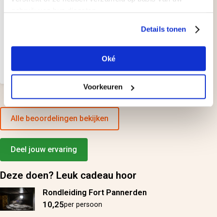
gebruik van hun diensten.
Geplaatst door:
Niska
Details tonen
als gezin hebben we dit gedaan.
Oké
heel erg leuk om het Fort zo te
bekijken d.m.v. een rondleiding.
Voorkeuren
Alle beoordelingen bekijken
Deel jouw ervaring
Deze doen? Leuk cadeau hoor
Rondleiding Fort Pannerden
10,25
per persoon