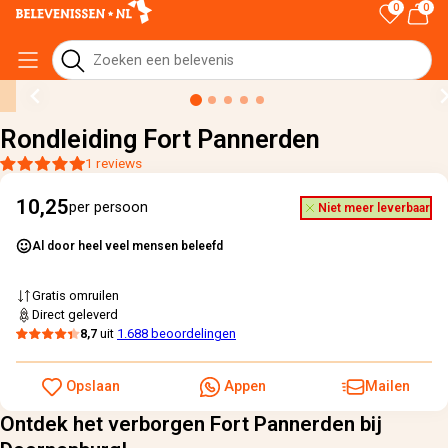
0
0
Home
›
Alle cadeaus
›
Rondleiding Fort Pannerden
Rondleiding Fort Pannerden
1 reviews
10,25
per persoon
Niet meer leverbaar
Al door heel veel mensen beleefd
Gratis omruilen
Direct geleverd
8,7
uit
1.688 beoordelingen
Opslaan
Appen
Mailen
Ontdek het verborgen Fort Pannerden bij