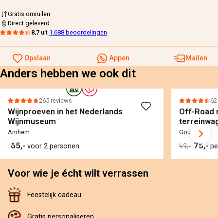
Gratis omruilen
Direct geleverd
8,7
uit
1.688 beoordelingen
Opslaan
Appen
Mailen
Anders hebben we ook dit
265 reviews
62
Wijnproeven in het Nederlands
Off-Road r
Wijnmuseum
terreinwa
Arnhem
Gouda
65,-
75,-
voor 2 personen
99,-
pe
Voor wie je écht wilt verrassen
Feestelijk cadeau
Gratis personaliseren