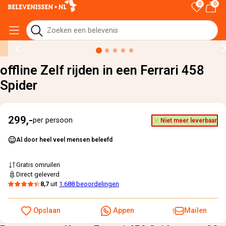
0
0
Home
›
Alle cadeaus
›
offline Zelf rijden in een Ferrari 458 Spider
offline Zelf rijden in een Ferrari 458
Spider
299,-
per persoon
Niet meer leverbaar
Al door heel veel mensen beleefd
Gratis omruilen
Direct geleverd
8,7
uit
1.688 beoordelingen
Opslaan
Appen
Mailen