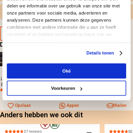
delen we informatie over uw gebruik van onze site met
Gratis omruilen
onze partners voor sociale media, adverteren en
analyseren. Deze partners kunnen deze gegevens
combineren met andere informatie die u aan ze heeft
Voorbeeld van de cadeaubon
verstrekt of ze hebben verzameld op basis van uw
gebruik van hun diensten.
Deze doen? Leuk cadeau hoor
Details tonen
offline Zelf rijden in een Ferrari 458 Spider
299,-
per persoon
Oké
Gratis omruilen
Direct geleverd
Voorkeuren
8,7
uit
1.688 beoordelingen
Opslaan
Appen
Mailen
Anders hebben we ook dit
37 reviews
82