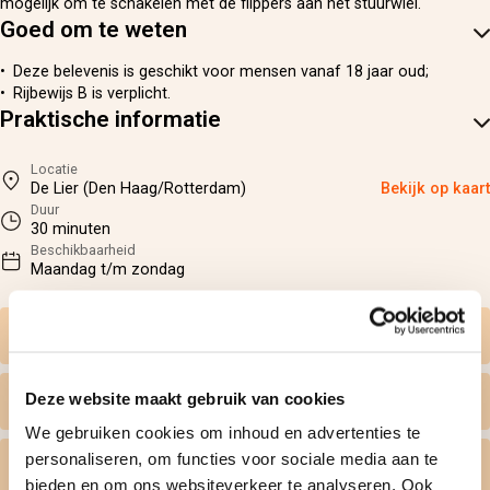
mogelijk om te schakelen met de flippers aan het stuurwiel.
Goed om te weten
Deze belevenis is geschikt voor mensen vanaf 18 jaar oud;
Rijbewijs B is verplicht.
Praktische informatie
Locatie
De Lier (Den Haag/Rotterdam)
Bekijk op kaart
Duur
30 minuten
Beschikbaarheid
Maandag t/m zondag
Zelf datum kiezen
Deze website maakt gebruik van cookies
Wat krijg ik geleverd
We gebruiken cookies om inhoud en advertenties te
personaliseren, om functies voor sociale media aan te
Persoonlijk tintje
bieden en om ons websiteverkeer te analyseren. Ook