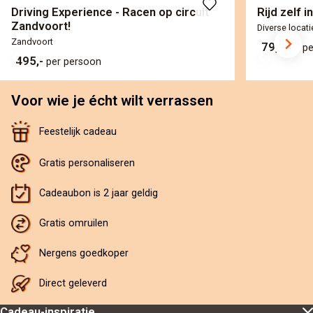
Driving Experience - Racen op circuit
Rijd zelf i
Zandvoort!
Diverse locati
Zandvoort
79,-
per p
495,-
per persoon
Voor wie je écht wilt verrassen
Feestelijk cadeau
Gratis personaliseren
Cadeaubon is 2 jaar geldig
Gratis omruilen
Nergens goedkoper
Direct geleverd
Cadeau-inspiratie