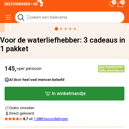
0
0
Home
›
Alle cadeaus
›
Voor de waterliefhebber: 3 cadeaus in 1 pakket
Voor de waterliefhebber: 3 cadeaus in
1 pakket
145,-
per persoon
Op voorraad
Al door heel veel mensen beleefd
In winkelmandje
Gratis omruilen
Direct geleverd
8,7
uit
1.688 beoordelingen