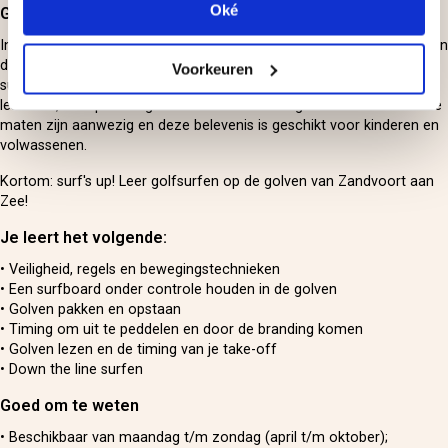
Oké
Golfsurfen
In Zandvoort is golfsurfen bijna altijd mogelijk. Voor de eerste les zijn
de wat kleinere golven bij uitstek geschikt om te leren hoe je op de
Voorkeuren
surfplank in balans blijft. Je maakt daarbij gebruik van een softtop-
lesboard, dat speciaal geschikt is voor een beginnend surfer. Diverse
maten zijn aanwezig en deze belevenis is geschikt voor kinderen en
volwassenen.
Kortom: surf's up! Leer golfsurfen op de golven van Zandvoort aan
Zee!
Je leert het volgende:
• Veiligheid, regels en bewegingstechnieken
• Een surfboard onder controle houden in de golven
• Golven pakken en opstaan
• Timing om uit te peddelen en door de branding komen
• Golven lezen en de timing van je take-off
• Down the line surfen
Goed om te weten
• Beschikbaar van maandag t/m zondag (april t/m oktober);