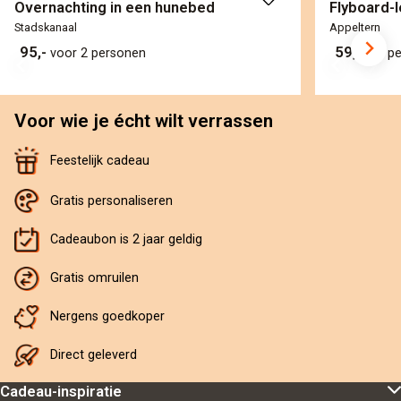
Overnachting in een hunebed
Flyboard-l
Stadskanaal
Appeltern
95,-
59,-
voor 2 personen
per p
Voor wie je écht wilt verrassen
Feestelijk cadeau
Gratis personaliseren
Cadeaubon is 2 jaar geldig
Gratis omruilen
Nergens goedkoper
Direct geleverd
Cadeau-inspiratie