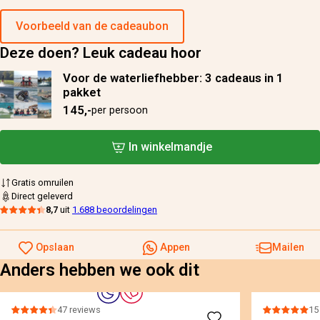
Voorbeeld van de cadeaubon
Deze doen? Leuk cadeau hoor
Voor de waterliefhebber: 3 cadeaus in 1
pakket
145,-
per persoon
In winkelmandje
Gratis omruilen
Direct geleverd
8,7
uit
1.688 beoordelingen
Opslaan
Appen
Mailen
Anders hebben we ook dit
47 reviews
15