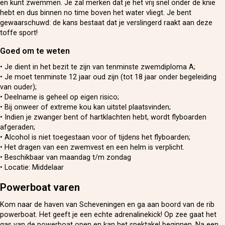
en kunt zwemmen. Je zal merken dat je het vrij snel onder de knie
hebt en dus binnen no time boven het water vliegt. Je bent
gewaarschuwd: de kans bestaat dat je verslingerd raakt aan deze
toffe sport!
Goed om te weten
• Je dient in het bezit te zijn van tenminste zwemdiploma A;
• Je moet tenminste 12 jaar oud zijn (tot 18 jaar onder begeleiding
van ouder);
• Deelname is geheel op eigen risico;
• Bij onweer of extreme kou kan uitstel plaatsvinden;
• Indien je zwanger bent of hartklachten hebt, wordt flyboarden
afgeraden;
• Alcohol is niet toegestaan voor of tijdens het flyboarden;
• Het dragen van een zwemvest en een helm is verplicht.
• Beschikbaar van maandag t/m zondag
• Locatie: Middelaar
Powerboat varen
Kom naar de haven van Scheveningen en ga aan boord van de rib
powerboat. Het geeft je een echte adrenalinekick! Op zee gaat het
gas van de powerboat open en kan het spektakel beginnen. Na een