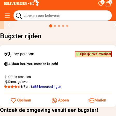
0
0
Home
›
Alle cadeaus
›
Bugxter rijden
Bugxter rijden
59,-
per persoon
Tijdelijk niet leverbaar
Al door heel veel mensen beleefd
Gratis omruilen
Direct geleverd
8,7
uit
1.688 beoordelingen
Opslaan
Appen
Mailen
Ontdek de omgeving vanuit een bugxter!