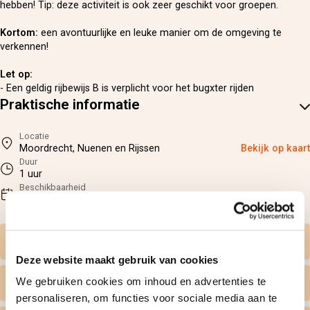
hebben! Tip: deze activiteit is ook zeer geschikt voor groepen.
Kortom:
een avontuurlijke en leuke manier om de omgeving te
verkennen!
Let op:
- Een geldig rijbewijs B is verplicht voor het bugxter rijden
Praktische informatie
Locatie
Moordrecht, Nuenen en Rijssen
Bekijk op kaart
Duur
1 uur
Beschikbaarheid
na reservering
Zelf datum kiezen
Deze website maakt gebruik van cookies
We gebruiken cookies om inhoud en advertenties te
Wat krijg ik geleverd
personaliseren, om functies voor sociale media aan te