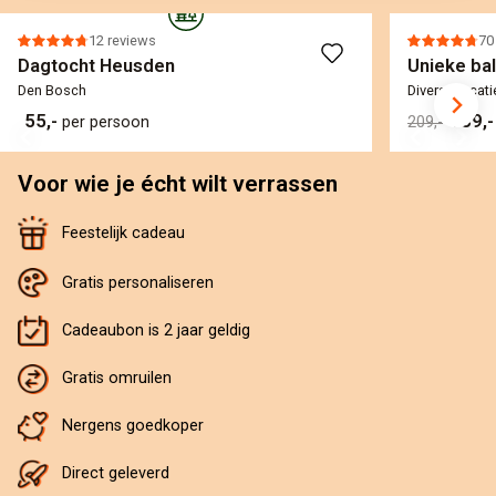
12 reviews
70
Dagtocht Heusden
Unieke bal
Den Bosch
Diverse locati
55,-
189,
per persoon
209,-
Voor wie je écht wilt verrassen
Feestelijk cadeau
Gratis personaliseren
Cadeaubon is 2 jaar geldig
Gratis omruilen
Nergens goedkoper
Direct geleverd