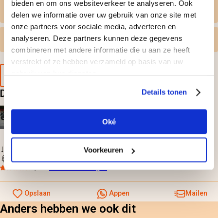
bieden en om ons websiteverkeer te analyseren. Ook
Persoonlijk tintje
delen we informatie over uw gebruik van onze site met
onze partners voor sociale media, adverteren en
analyseren. Deze partners kunnen deze gegevens
Gratis omruilen
combineren met andere informatie die u aan ze heeft
verstrekt of ze hebben verzameld op basis van uw
gebruik van hun diensten.
Voorbeeld van de cadeaubon
Deze doen? Leuk cadeau hoor
Details tonen
Bugxter rijden
Oké
59,-
per persoon
Gratis omruilen
Voorkeuren
Direct geleverd
8,7
uit
1.688 beoordelingen
Opslaan
Appen
Mailen
Anders hebben we ook dit