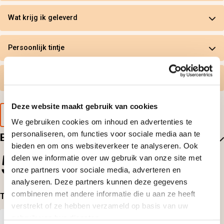
Wat krijg ik geleverd
Persoonlijk tintje
Gratis omruilen
Deze website maakt gebruik van cookies
Voorbeeld van de cadeaubon
We gebruiken cookies om inhoud en advertenties te
personaliseren, om functies voor sociale media aan te
Beoordelingen
bieden en om ons websiteverkeer te analyseren. Ook
5
delen we informatie over uw gebruik van onze site met
onze partners voor sociale media, adverteren en
1
beoordelingen
analyseren. Deze partners kunnen deze gegevens
combineren met andere informatie die u aan ze heeft
Top-beoordelingen
verstrekt of ze hebben verzameld op basis van uw
gebruik van hun diensten.
Geplaatst door: