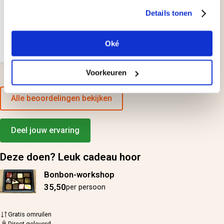
Hagedoorn
Details tonen
Erg leuke en leerzame
Oké
workshop gehad van Femke!
Voorkeuren
Alle beoordelingen bekijken
Deel jouw ervaring
Deze doen? Leuk cadeau hoor
Bonbon-workshop
35,50
per persoon
Gratis omruilen
Direct geleverd