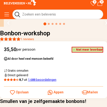
0
0
Home
›
Alle cadeaus
›
Bonbon-workshop
Bonbon-workshop
1 reviews
35,50
per persoon
Niet meer leverbaar
Al door heel veel mensen beleefd
Gratis omruilen
Direct geleverd
8,7
uit
1.688 beoordelingen
Opslaan
Appen
Mailen
Smullen van je zelfgemaakte bonbons!