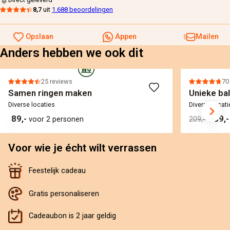
8,7
uit
1.688 beoordelingen
Opslaan
Appen
Mailen
Anders hebben we ook dit
25 reviews
70
Samen ringen maken
Unieke bal
Diverse locaties
Diverse locati
89,-
189,
voor 2 personen
209,-
Voor wie je écht wilt verrassen
Feestelijk cadeau
Gratis personaliseren
Cadeaubon is 2 jaar geldig