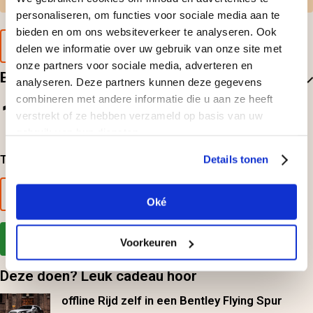
personaliseren, om functies voor sociale media aan te
bieden en om ons websiteverkeer te analyseren. Ook
Voorbeeld van de cadeaubon
delen we informatie over uw gebruik van onze site met
onze partners voor sociale media, adverteren en
Beoordelingen
analyseren. Deze partners kunnen deze gegevens
combineren met andere informatie die u aan ze heeft
1
verstrekt of ze hebben verzameld op basis van uw
1
beoordelingen
gebruik van hun diensten.
Top-beoordelingen
Details tonen
Alle beoordelingen bekijken
Oké
Deel jouw ervaring
Voorkeuren
Deze doen? Leuk cadeau hoor
offline Rijd zelf in een Bentley Flying Spur