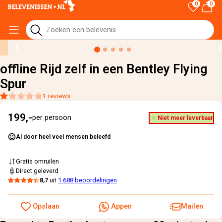
0
0
Home
›
Alle cadeaus
›
offline Rijd zelf in een Bentley Flying Spur
offline Rijd zelf in een Bentley Flying
Spur
1 reviews
199,-
per persoon
Niet meer leverbaar
Al door heel veel mensen beleefd
Gratis omruilen
Direct geleverd
8,7
uit
1.688 beoordelingen
Opslaan
Appen
Mailen