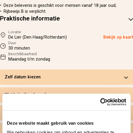
Deze belevenis is geschikt voor mensen vanaf 18 jaar oud;
Rijbewijs B is verplicht.
Praktische informatie
Locatie
De Lier (Den Haag/Rotterdam)
Bekijk op kaart
Duur
30 minuten
Beschikbaarheid
Maandag t/m zondag
Zelf datum kiezen
Wat krijg ik geleverd
Persoonlijk tintje
Deze website maakt gebruik van cookies
Gratis omruilen
We gebruiken cookies om inhoud en advertenties te