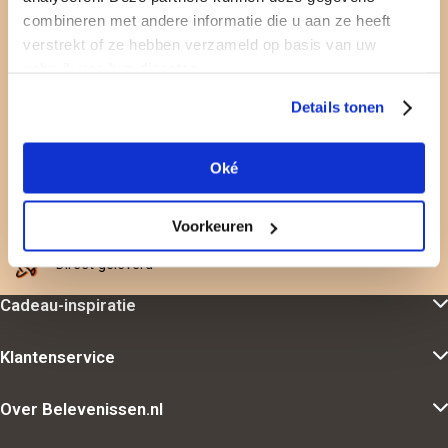
Voor wie je écht wilt verrassen
combineren met andere informatie die u aan ze heeft
verstrekt of ze hebben verzameld op basis van uw
Feestelijk cadeau
gebruik van hun diensten.
Gratis personaliseren
Details tonen
Cadeaubon is 2 jaar geldig
Oké
Gratis omruilen
Nergens goedkoper
Voorkeuren
Direct geleverd
Cadeau-inspiratie
Klantenservice
Over Belevenissen.nl