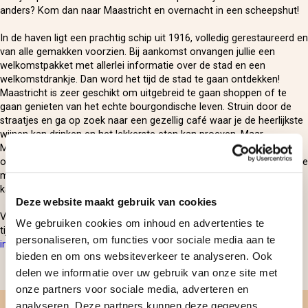
anders? Kom dan naar Maastricht en overnacht in een scheepshut!
In de haven ligt een prachtig schip uit 1916, volledig gerestaureerd en
van alle gemakken voorzien. Bij aankomst onvangen jullie een
welkomstpakket met allerlei informatie over de stad en een
welkomstdrankje. Dan word het tijd de stad te gaan ontdekken!
Maastricht is zeer geschikt om uitgebreid te gaan shoppen of te
gaan genieten van het echte bourgondische leven. Struin door de
straatjes en ga op zoek naar een gezellig café waar je de heerlijkste
wijnen kan drinken en het lekkerste eten kan proeven. Maar
Maastricht biedt nog veel meer, zoals ontspannen in Thermae 2000
of een gokje wagen in het Holland Casino in Valkenburg. De volgende
morgen worden jullie wakker met de geur van het uitgebreide
kapiteinsontbijt.
Deze website maakt gebruik van cookies
Voor iedereen is er wel wat te doen in Maastricht. Ontdek het zelf,
We gebruiken cookies om inhoud en advertenties te
tijdens een originele city trip naar
Maastricht met een overnachting
personaliseren, om functies voor sociale media aan te
in een scheepshut
!
bieden en om ons websiteverkeer te analyseren. Ook
delen we informatie over uw gebruik van onze site met
Delen
onze partners voor sociale media, adverteren en
analyseren. Deze partners kunnen deze gegevens