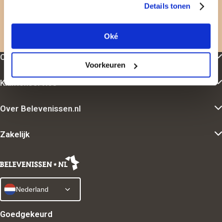
Details tonen
Nergens goedkoper
Oké
Direct geleverd
Cadeau-inspiratie
Voorkeuren
Klantenservice
Over Belevenissen.nl
Zakelijk
Nederland
Goedgekeurd