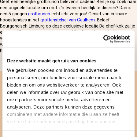
Geef een heerlijke grotbrunch belevenis cadeau! Ben je op zoek naar
een originele locatie om met z'n tweeën heerlijk te dineren? Dan is
een 5 gangen
grotbrunch
echt iets voor jou! Geniet van culinaire
hoogstandjes in het
grottenstelsel van Geulhem
. Beleef
Bourgondisch Limburg op deze exclusieve locatie.De chef-kok zal je
een heerlijk menu presenteren, waarbij je kunt kiezen uit diverse
voorgerechten, soepen, hoofdgerechten, kazen en desserts! Dat
wordt dus culinair genieten bij kaarslicht met een knapperend
haardvuur op de achtergrond.
Deze website maakt gebruik van cookies
Delen
We gebruiken cookies om inhoud en advertenties te
personaliseren, om functies voor sociale media aan te
Voor wie je écht wilt verrassen
bieden en om ons websiteverkeer te analyseren. Ook
delen we informatie over uw gebruik van onze site met
Feestelijk cadeau
onze partners voor sociale media, adverteren en
analyseren. Deze partners kunnen deze gegevens
Gratis personaliseren
combineren met andere informatie die u aan ze heeft
Cadeaubon is 2 jaar geldig
verstrekt of ze hebben verzameld op basis van uw
gebruik van hun diensten.
Gratis omruilen