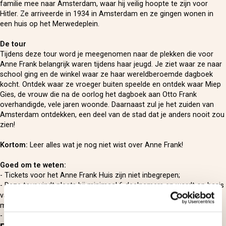
familie mee naar Amsterdam, waar hij veilig hoopte te zijn voor
Hitler. Ze arriveerde in 1934 in Amsterdam en ze gingen wonen in
een huis op het Merwedeplein.
De tour
Tijdens deze tour word je meegenomen naar de plekken die voor
Anne Frank belangrijk waren tijdens haar jeugd. Je ziet waar ze naar
school ging en de winkel waar ze haar wereldberoemde dagboek
kocht. Ontdek waar ze vroeger buiten speelde en ontdek waar Miep
Gies, de vrouw die na de oorlog het dagboek aan Otto Frank
overhandigde, vele jaren woonde. Daarnaast zul je het zuiden van
Amsterdam ontdekken, een deel van de stad dat je anders nooit zou
zien!
Kortom:
Leer alles wat je nog niet wist over Anne Frank!
Goed om te weten:
- Tickets voor het Anne Frank Huis zijn niet inbegrepen;
- Deze tour vindt plaats bij minimaal 6 deelnemers en wordt op basis
van beschikbaarheid aangeboden op de 3e zaterdag van iedere
maand;
- De tour begint om 14:00 uur.