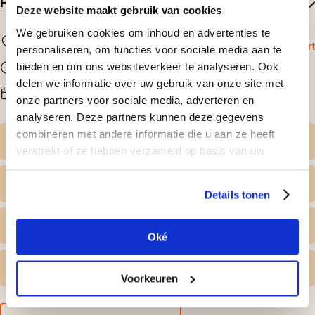
Praktische informatie
Deze website maakt gebruik van cookies
We gebruiken cookies om inhoud en advertenties te
Locatie
Amsterdam
Bekijk op kaart
personaliseren, om functies voor sociale media aan te
Duur
bieden en om ons websiteverkeer te analyseren. Ook
2 uur
delen we informatie over uw gebruik van onze site met
Beschikbaarheid
Na reservering
onze partners voor sociale media, adverteren en
analyseren. Deze partners kunnen deze gegevens
combineren met andere informatie die u aan ze heeft
Zelf datum kiezen
verstrekt of ze hebben verzameld op basis van uw
gebruik van hun diensten.
Wat krijg ik geleverd
Details tonen
Persoonlijk tintje
Oké
Gratis omruilen
Voorkeuren