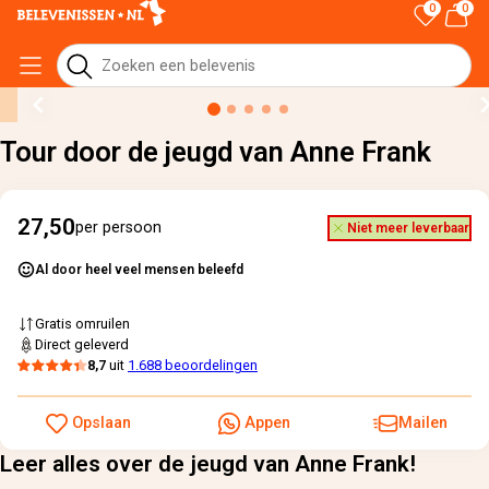
0
0
Home
›
Alle cadeaus
›
Tour door de jeugd van Anne Frank
Tour door de jeugd van Anne Frank
27,50
per persoon
Niet meer leverbaar
Al door heel veel mensen beleefd
Gratis omruilen
Direct geleverd
8,7
uit
1.688 beoordelingen
Opslaan
Appen
Mailen
Leer alles over de jeugd van Anne Frank!